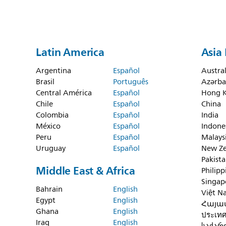
Latin America
Asia 
Argentina
Español
Austral
Brasil
Português
Azərba
Central América
Español
Hong 
Chile
Español
China
Colombia
Español
India
México
Español
Indone
Peru
Español
Malays
Uruguay
Español
New Ze
Pakist
Middle East & Africa
Philipp
Singap
Bahrain
English
Việt N
Egypt
English
Հայա
Ghana
English
ประเท
Iraq
English