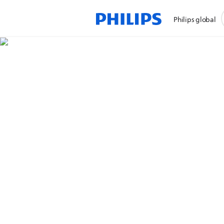
Philips global
Select 
langua