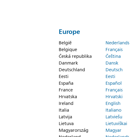
Europe
België
Nederlands
Belgique
Français
Česká republika
Čeština
Danmark
Dansk
Deutschland
Deutsch
Eesti
Eesti
España
Español
France
Français
Hrvatska
Hrvatski
Ireland
English
Italia
Italiano
Latvija
Latviešu
Lietuva
Lietuviškai
Magyarország
Magyar