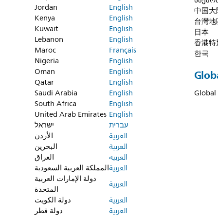
საქა
Jordan
English
中国大
Kenya
English
台灣地
Kuwait
English
日本
Lebanon
English
香港特
Maroc
Français
한국
Nigeria
English
Oman
English
Glob
Qatar
English
Saudi Arabia
English
Global
South Africa
English
United Arab Emirates
English
עברית
ישראל
العربية
الأردن
العربية
البحرين
العربية
العراق
العربية
المملكة العربية السعودية
دولة الإمارات العربية
العربية
المتحدة
العربية
دولة الكويت
العربية
دولة قطر