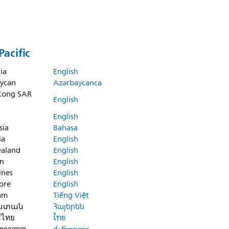
Pacific
ia
English
ycan
Azərbaycanca
Kong SAR
English
English
sia
Bahasa
ia
English
aland
English
an
English
ines
English
ore
English
am
Tiếng Việt
ստան
Հայերեն
ศไทย
ไทย