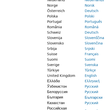
Nederland
Nederlands
Norge
Norsk
Österreich
Deutsch
Polska
Polski
Portugal
Português
România
Română
Schweiz
Deutsch
Slovenija
Slovenščina
Slovensko
Slovenčina
Srbija
Srpski
Suisse
Français
Suomi
Suomi
Sverige
Svenska
Türkiye
Türkçe
United Kingdom
English
Ελλάδα
Ελληνική
Ўзбекистон
Русский
Белоруссия
Русский
България
Български
Казахстан
Русский
Российская