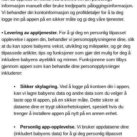
informasjon manuelt eller bruke tredjeparts påloggingsinformasjon.
Vi behandler din kontoinformasjon og profildetaljer for å la deg
logge inn på appen på en sikker måte og gi deg våre tjenester.
• Levering av apptjenester.
For å gi deg en personlig tilpasset
opplevelse i appen din, behandler vi personopplysningene dine, slik
at du kan spore babyens vekst, utvikling og milepæler, og gir deg
tilpassede artikler, tips og funksjoner som gjør det mulig for deg å
inkludere babyens øyeblikk og minner. Funksjonene som tilbys
gjennom appen som kan behandle dine personopplysninger
inkluderer:
•
Sikker skylagring.
Ved å logge på kontoen din i appen,
kan vi lagre babyens data og andre data som du velger å
laste opp til appen, på en sikker måte. Dette sikrer at
dataene dine er trygt sikkerhetskopiert, spesielt hvis du
trenger å installere appen på nytt på en annen enhet.
•
Personlig app-opplevelse.
Vi bruker appdataene dine
(inkludert babyens data) for å gi deg personlig tilpasset