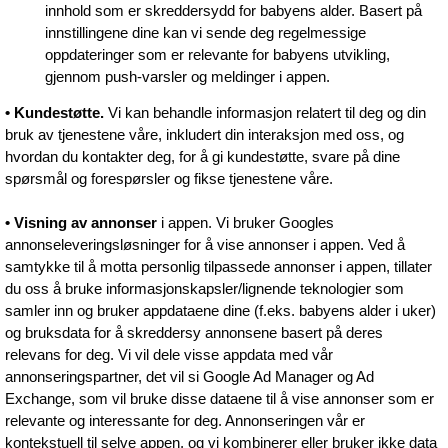
innhold som er skreddersydd for babyens alder. Basert på
innstillingene dine kan vi sende deg regelmessige
oppdateringer som er relevante for babyens utvikling,
gjennom push-varsler og meldinger i appen.
• Kundestøtte.
Vi kan behandle informasjon relatert til deg og din
bruk av tjenestene våre, inkludert din interaksjon med oss, og
hvordan du kontakter deg, for å gi kundestøtte, svare på dine
spørsmål og forespørsler og fikse tjenestene våre.
• Visning av annonser
i appen. Vi bruker Googles
annonseleveringsløsninger for å vise annonser i appen. Ved å
samtykke til å motta personlig tilpassede annonser i appen, tillater
du oss å bruke informasjonskapsler/lignende teknologier som
samler inn og bruker appdataene dine (f.eks. babyens alder i uker)
og bruksdata for å skreddersy annonsene basert på deres
relevans for deg. Vi vil dele visse appdata med vår
annonseringspartner, det vil si Google Ad Manager og Ad
Exchange, som vil bruke disse dataene til å vise annonser som er
relevante og interessante for deg. Annonseringen vår er
kontekstuell til selve appen, og vi kombinerer eller bruker ikke data