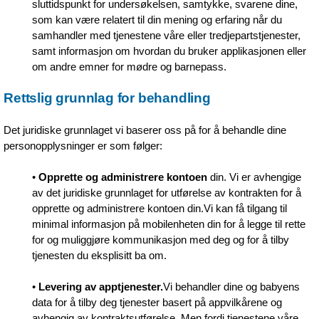
sluttidspunkt for undersøkelsen, samtykke, svarene dine,
som kan være relatert til din mening og erfaring når du
samhandler med tjenestene våre eller tredjepartstjenester,
samt informasjon om hvordan du bruker applikasjonen eller
om andre emner for mødre og barnepass.
Rettslig grunnlag for behandling
Det juridiske grunnlaget vi baserer oss på for å behandle dine
personopplysninger er som følger:
•
Opprette og administrere kontoen
din. Vi er avhengige
av det juridiske grunnlaget for utførelse av kontrakten for å
opprette og administrere kontoen din.Vi kan få tilgang til
minimal informasjon på mobilenheten din for å legge til rette
for og muliggjøre kommunikasjon med deg og for å tilby
tjenesten du eksplisitt ba om.
•
Levering av apptjenester.
Vi behandler dine og babyens
data for å tilby deg tjenester basert på appvilkårene og
avhengig av kontraktsutførelse. Men fordi tjenestene våre