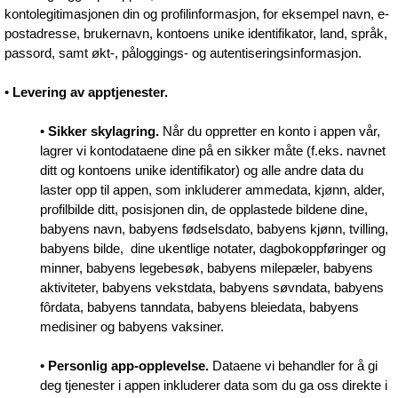
kontolegitimasjonen din og profilinformasjon, for eksempel navn, e-
postadresse, brukernavn, kontoens unike identifikator, land, språk,
passord, samt økt-, påloggings- og autentiseringsinformasjon.
•
Levering av apptjenester.
•
Sikker skylagring.
Når du oppretter en konto i appen vår,
lagrer vi kontodataene dine på en sikker måte (f.eks. navnet
ditt og kontoens unike identifikator) og alle andre data du
laster opp til appen, som inkluderer ammedata, kjønn, alder,
profilbilde ditt, posisjonen din, de opplastede bildene dine,
babyens navn, babyens fødselsdato, babyens kjønn, tvilling,
babyens bilde, dine ukentlige notater, dagbokoppføringer og
minner, babyens legebesøk, babyens milepæler, babyens
aktiviteter, babyens vekstdata, babyens søvndata, babyens
fôrdata, babyens tanndata, babyens bleiedata, babyens
medisiner og babyens vaksiner.
•
Personlig app-opplevelse.
Dataene vi behandler for å gi
deg tjenester i appen inkluderer data som du ga oss direkte i