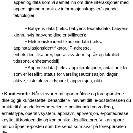
appen og data som vi samlet inn om dine interaksjoner med
appen, gjennom bruk av informasjonskapsler/lignende
teknologier:
• Babyens data (f.eks. babyens fødselsdato, babyens
kjønn, hvis babyene dine er tvillinger);
• Elektroniske identifikasjonsdata (f.eks.
appinstallasjonsidentifikator, IP-adresse,
enhetsidentifikatorer, operativsystem, språk og lokalitet,
tidssone, enhetsmodell);
• Appbruksdata (f.eks. appinteraksjoner, antall artikler
som er lest/likt, status for varslingsautorisasjon, dager
aktive, siste aktive tidspunkt, appversjon, økt).
•
Kundestøtte.
Når vi svarer på spørsmålene og forespørslene
dine og gir kundestøtte, behandler vi navnet ditt, e-postadressen du
brukte til å sende forespørselen, e-postinnhold og vedlegg,
enhetstype, operativsystem, appnavn, appversjon, e-postadresse
knyttet til kontoen din og kontounike identifikatorer. Vi kan spore
om du åpner e-posten som ble sendt som svar på forespørselen
din.