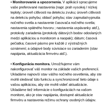
•
Monitorovanie a upozornenia.
V aplikácii spracujeme
vaše preferované nastavenia (napr. prah vysokej / nízkej
teploty; úroveň citlivosti na detekciu zvuku; úroveň citlivosti
na detekciu pohybu; oblasť pohybu; stav zapnutia/vypnutia
nočného svetla a nastavenie časovača nočného svetla;
nastavenia spätného hovoru ; nastavenia uspávanky atď.),
protokoly zariadenia (protokoly dátových bodov odoslaných
medzi aplikáciou a monitorom a naopak); dátum; časová
pečiatka; časové pásmo pre každé z výstražných
oznámení; a údajové body súvisiace so zariadením (stav
napájania, aktualizácia firmvéru atď.).
•
Konfigurácia monitora.
Umožňujeme vám
nakonfigurovať váš monitor na základe vašich preferencií.
Ukladáme najnovší stav vášho nočného osvetlenia, aby ste
mohli sledovať túto funkciu a synchronizovať tieto údaje s
vašou aplikáciou, aby ste mohli vidieť aktualizácie.
Ukladáme tiež informácie o konfiguráciách na vašom
monitore, ako je stav napájania, dostupné aktualizácie
firmvéru a nastavenia režimu ochrany osobných údajov.