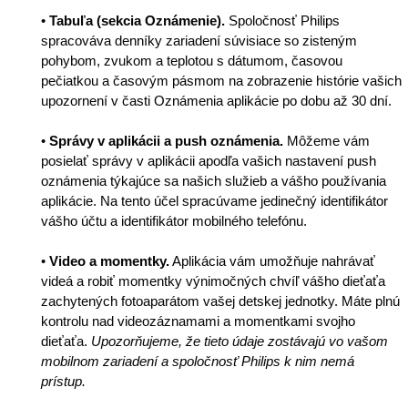
•
Tabuľa (sekcia Oznámenie).
Spoločnosť Philips
spracováva denníky zariadení súvisiace so zisteným
pohybom, zvukom a teplotou s dátumom, časovou
pečiatkou a časovým pásmom na zobrazenie histórie vašich
upozornení v časti Oznámenia aplikácie po dobu až 30 dní.
•
Správy v aplikácii a push oznámenia.
Môžeme vám
posielať správy v aplikácii apodľa vašich nastavení push
oznámenia týkajúce sa našich služieb a vášho používania
aplikácie. Na tento účel spracúvame jedinečný identifikátor
vášho účtu a identifikátor mobilného telefónu.
•
Video a momentky.
Aplikácia vám umožňuje nahrávať
videá a robiť momentky výnimočných chvíľ vášho dieťaťa
zachytených fotoaparátom vašej detskej jednotky. Máte plnú
kontrolu nad videozáznamami a momentkami svojho
dieťaťa.
Upozorňujeme, že tieto údaje zostávajú vo vašom
mobilnom zariadení a spoločnosť Philips k nim nemá
prístup.