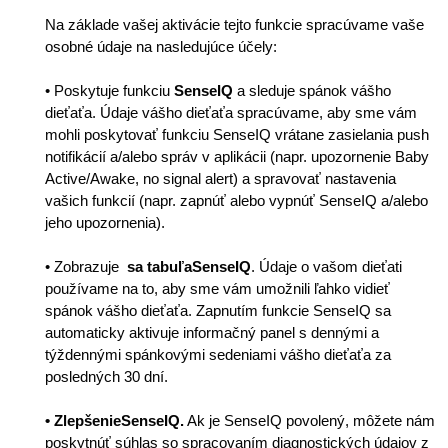
Na základe vašej aktivácie tejto funkcie spracúvame vaše
osobné údaje na nasledujúce účely:
• Poskytuje funkciu
SenseIQ
a sleduje spánok vášho
dieťaťa. Údaje vášho dieťaťa spracúvame, aby sme vám
mohli poskytovať funkciu SenseIQ vrátane zasielania push
notifikácií a/alebo správ v aplikácii (napr. upozornenie Baby
Active/Awake, no signal alert) a spravovať nastavenia
vašich funkcií (napr. zapnúť alebo vypnúť SenseIQ a/alebo
jeho upozornenia).
• Zobrazuje
sa tabuľaSenseIQ
. Údaje o vašom dieťati
používame na to, aby sme vám umožnili ľahko vidieť
spánok vášho dieťaťa. Zapnutím funkcie SenseIQ sa
automaticky aktivuje informačný panel s dennými a
týždennými spánkovými sedeniami vášho dieťaťa za
posledných 30 dní.
• ZlepšenieSenseIQ.
Ak je SenseIQ povolený, môžete nám
poskytnúť súhlas so spracovaním diagnostických údajov z