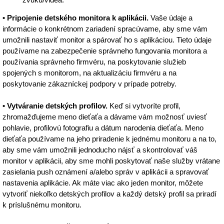
• Pripojenie detského monitora k aplikácii.
Vaše údaje a
informácie o konkrétnom zariadení spracúvame, aby sme vám
umožnili nastaviť monitor a spárovať ho s aplikáciou. Tieto údaje
používame na zabezpečenie správneho fungovania monitora a
používania správneho firmvéru, na poskytovanie služieb
spojených s monitorom, na aktualizáciu firmvéru a na
poskytovanie zákazníckej podpory v prípade potreby.
• Vytváranie detských profilov.
Keď si vytvoríte profil,
zhromažďujeme meno dieťaťa a dávame vám možnosť uviesť
pohlavie, profilovú fotografiu a dátum narodenia dieťaťa. Meno
dieťaťa používame na jeho priradenie k jednému monitoru a na to,
aby sme vám umožnili jednoducho nájsť a skontrolovať váš
monitor v aplikácii, aby sme mohli poskytovať naše služby vrátane
zasielania push oznámení a/alebo správ v aplikácii a spravovať
nastavenia aplikácie. Ak máte viac ako jeden monitor, môžete
vytvoriť niekoľko detských profilov a každý detský profil sa priradí
k príslušnému monitoru.