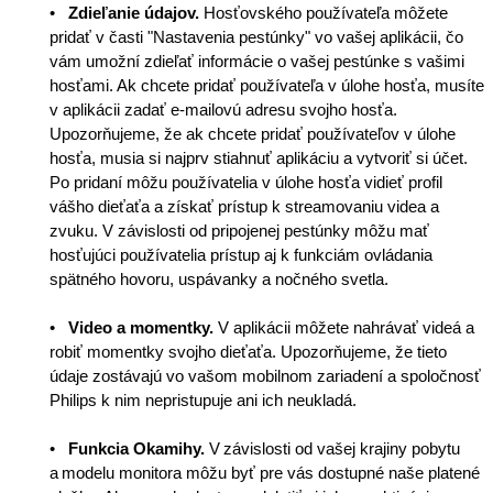
•
Zdieľanie údajov.
Hosťovského používateľa môžete
pridať v časti "Nastavenia pestúnky" vo vašej aplikácii, čo
vám umožní zdieľať informácie o vašej pestúnke s vašimi
hosťami. Ak chcete pridať používateľa v úlohe hosťa, musíte
v aplikácii zadať e-mailovú adresu svojho hosťa.
Upozorňujeme, že ak chcete pridať používateľov v úlohe
hosťa, musia si najprv stiahnuť aplikáciu a vytvoriť si účet.
Po pridaní môžu používatelia v úlohe hosťa vidieť profil
vášho dieťaťa a získať prístup k streamovaniu videa a
zvuku. V závislosti od pripojenej pestúnky môžu mať
hosťujúci používatelia prístup aj k funkciám ovládania
spätného hovoru, uspávanky a nočného svetla.
•
Video a momentky.
V aplikácii môžete nahrávať videá a
robiť momentky svojho dieťaťa. Upozorňujeme, že tieto
údaje zostávajú vo vašom mobilnom zariadení a spoločnosť
Philips k nim nepristupuje ani ich neukladá.
•
Funkcia Okamihy.
V závislosti od vašej krajiny pobytu
a modelu monitora môžu byť pre vás dostupné naše platené