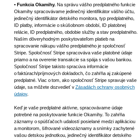
•
Funkcia Okamihy.
Na správu vášho predplatného funkcie
Okamihy spracovávame jedinečný identifikátor vášho účtu,
jedinečný identifikátor detského monitora, typ predplatného,
ID platby, informácie o skúšobnom období, ID platobnej
relácie, ID predplatného, obdobie služby a stav predplatného.
Naším dôveryhodným poskytovateľom platieb na
spracovanie nákupu vášho predplatného je spoločnosť
Stripe. Spoločnosť Stripe spracováva vaše platobné údaje
priamo a na overenie transakcie sa spája s vašou bankou.
Spoločnosť Stripe takisto spracúva informácie
o faktúrach/príjmových dokladoch, čo zahŕňa aj zakúpené
predplatné. Viac o tom, ako spoločnosť Stripe spravuje vaše
údaje, sa môžete dozvedieť v
Zásadách ochrany osobných
údajov
.
Keď je vaše predplatné aktívne, spracovávame údaje
potrebné na poskytovanie funkcie Okamihy. To zahŕňa
záznamy o spúšťačoch udalostí posielané medzi aplikáciou
a monitorom, šifrované videozáznamy a snímky zachytené
vašou detskou jednotkou, jedinečný identifikátor detského