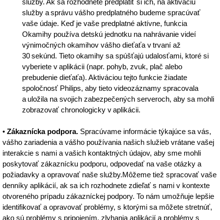
služby. Ak sa rozhodnete predplatiť si ich, na aktiváciu
služby a správu vášho predplatného budeme spracúvať
vaše údaje. Keď je vaše predplatné aktívne, funkcia
Okamihy používa detskú jednotku na nahrávanie videí
výnimočných okamihov vášho dieťaťa v trvaní až
30 sekúnd. Tieto okamihy sa spúšťajú udalosťami, ktoré si
vyberiete v aplikácii (napr. pohyb, zvuk, plač alebo
prebudenie dieťaťa). Aktiváciou tejto funkcie žiadate
spoločnosť Philips, aby tieto videozáznamy spracovala
a uložila na svojich zabezpečených serveroch, aby sa mohli
zobrazovať chronologicky v aplikácii.
•
Zákaznícka podpora.
Spracúvame informácie týkajúce sa vás,
vášho zariadenia a vášho používania našich služieb vrátane vašej
interakcie s nami a vašich kontaktných údajov, aby sme mohli
poskytovať zákaznícku podporu, odpovedať na vaše otázky a
požiadavky a opravovať naše služby.Môžeme tiež spracovať vaše
denníky aplikácií, ak sa ich rozhodnete zdieľať s nami v kontexte
otvoreného prípadu zákazníckej podpory. To nám umožňuje lepšie
identifikovať a opravovať problémy, s ktorými sa môžete stretnúť,
ako sú problémy s pripojením, zlyhania aplikácií a problémy s