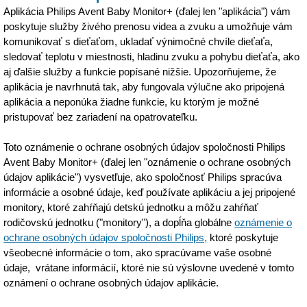
Aplikácia Philips Avent Baby Monitor+ (ďalej len "aplikácia") vám
poskytuje služby živého prenosu videa a zvuku a umožňuje vám
komunikovať s dieťaťom, ukladať výnimočné chvíle dieťaťa,
sledovať teplotu v miestnosti, hladinu zvuku a pohybu dieťaťa, ako
aj ďalšie služby a funkcie popísané nižšie. Upozorňujeme, že
aplikácia je navrhnutá tak, aby fungovala výlučne ako pripojená
aplikácia a neponúka žiadne funkcie, ku ktorým je možné
pristupovať bez zariadení na opatrovateľku.
Toto oznámenie o ochrane osobných údajov spoločnosti Philips
Avent Baby Monitor+ (ďalej len "oznámenie o ochrane osobných
údajov aplikácie") vysvetľuje, ako spoločnosť Philips spracúva
informácie a osobné údaje, keď používate aplikáciu a jej pripojené
monitory, ktoré zahŕňajú detskú jednotku a môžu zahŕňať
rodičovskú jednotku ("monitory"), a dopĺňa globálne
oznámenie o
ochrane osobných údajov spoločnosti Philips,
ktoré poskytuje
všeobecné informácie o tom, ako spracúvame vaše osobné
údaje, vrátane informácií, ktoré nie sú výslovne uvedené v tomto
oznámení o ochrane osobných údajov aplikácie.