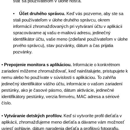
stať sa používateľom v úlohe hosťa.
•
Účet druhého správcu.
Keď vás pozveme, aby ste sa
stali používateľom v úlohe druhého správcu, okrem
informácií zhromažďovaných pri vytváraní účtu v aplikácii
spracovávame aj vašu e-mailovú adresu, jedinečný
identifikátor účtu, vaše meno (zdieľané používateľom v úlohe
prvého správcu), stav pozvánky, dátum a čas prijatia
pozvánky.
•
Prepojenie monitora s aplikáciou.
Informácie o konkrétnom
zariadení môžeme zhromažďovať, keď nainštalujete, pristupujete k
nemu alebo ho používate v súvislosti s aplikáciou. To zahŕňa
jedinečný identifikátor vášho účtu, informácie o vašom zariadení
pestúnky, ako je časové pásmo, dátum aktivácie, jedinečné
identifikátory pestúnky, verzia firmvéru, MAC adresa a sériové
číslo.
•
Vytváranie detských profilov.
Keď si vytvoríte profil dieťaťa v
aplikácii, zhromažďujeme meno dieťaťa a dávame vám možnosť
uviesť pohlavie, dátum narodenia dieťaťa a profilovú fotografiu.