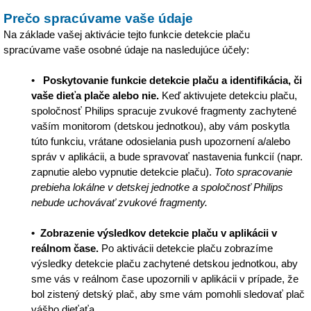
Prečo spracúvame vaše údaje
Na základe vašej aktivácie tejto funkcie detekcie plaču
spracúvame vaše osobné údaje na nasledujúce účely:
•
Poskytovanie funkcie detekcie plaču a identifikácia, či
vaše dieťa plače alebo nie.
Keď aktivujete detekciu plaču,
spoločnosť Philips spracuje zvukové fragmenty zachytené
vaším monitorom (detskou jednotkou), aby vám poskytla
túto funkciu, vrátane odosielania push upozornení a/alebo
správ v aplikácii, a bude spravovať nastavenia funkcií (napr.
zapnutie alebo vypnutie detekcie plaču).
Toto spracovanie
prebieha lokálne v detskej jednotke a spoločnosť Philips
nebude uchovávať zvukové fragmenty.
• Zobrazenie výsledkov detekcie plaču v aplikácii v
reálnom čase.
Po aktivácii detekcie plaču zobrazíme
výsledky detekcie plaču zachytené detskou jednotkou, aby
sme vás v reálnom čase upozornili v aplikácii v prípade, že
bol zistený detský plač, aby sme vám pomohli sledovať plač
vášho dieťaťa.