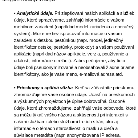
•
Analytické údaje.
Pri zlepšovaní našich aplikácií a služieb
údaje, ktoré spracúvame, zahŕňajú informácie o vašom
mobilnom zariadení (napríklad model zariadenia a operačný
systém). Môžeme tiež spracúvať informácie o vašom
zariadení s detskou pestúnkou (napr. model, jedinečný
identifikátor detskej pestúnky, protokoly) a vašom používaní
aplikácie (napríklad názov aplikácie, verzia, používanie a
udalosti, informácie o relácii). Zabezpečujeme, aby tieto
údaje boli pseudonymizované a neobsahovali žiadne priame
identifikátory, ako je vaše meno, e-mailová adresa atď.
•
Prieskumy a spätná väzba.
Keď sa zúčastníte prieskumu,
zhromažďujeme vaše osobné údaje. Účasť na prieskumoch
a výskumných projektoch je úplne dobrovoľná. Osobné
údaje, ktoré zhromažďujeme, zahŕňajú vaše odpovede, ktoré
sa môžu týkať vášho názoru a skúseností pri interakcii s
našimi službami alebo službami tretích strán, ako aj
informácie o témach starostlivosti o matku a dieťa a
súvisiace metadáta (napr. anonymizovaná IP adresa,