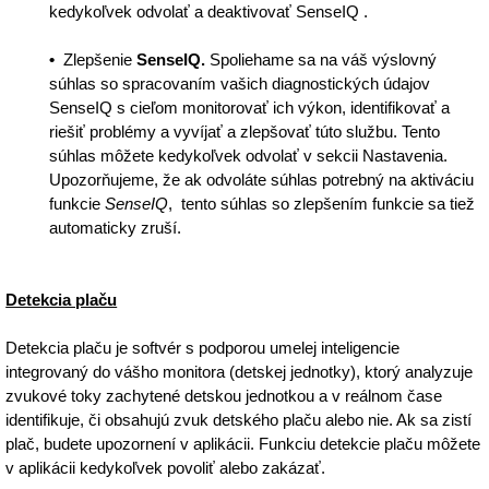
kedykoľvek odvolať a deaktivovať SenseIQ .
•
Zlepšenie
SenseIQ.
Spoliehame sa na váš výslovný
súhlas so spracovaním vašich diagnostických údajov
SenseIQ s cieľom monitorovať ich výkon, identifikovať a
riešiť problémy a vyvíjať a zlepšovať túto službu. Tento
súhlas môžete kedykoľvek odvolať v sekcii Nastavenia.
Upozorňujeme, že ak odvoláte súhlas potrebný na aktiváciu
funkcie
SenseIQ
, tento súhlas so zlepšením funkcie sa tiež
automaticky zruší.
Detekcia plaču
Detekcia plaču je softvér s podporou umelej inteligencie
integrovaný do vášho monitora (detskej jednotky), ktorý analyzuje
zvukové toky zachytené detskou jednotkou a v reálnom čase
identifikuje, či obsahujú zvuk detského plaču alebo nie. Ak sa zistí
plač, budete upozornení v aplikácii. Funkciu detekcie plaču môžete
v aplikácii kedykoľvek povoliť alebo zakázať.