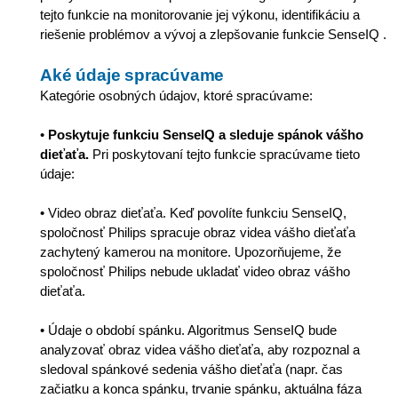
tejto funkcie na monitorovanie jej výkonu, identifikáciu a
riešenie problémov a vývoj a zlepšovanie funkcie SenseIQ .
Aké údaje spracúvame
Kategórie osobných údajov, ktoré spracúvame:
•
Poskytuje funkciu SenseIQ a sleduje spánok vášho
dieťaťa.
Pri poskytovaní tejto funkcie spracúvame tieto
údaje:
• Video obraz dieťaťa. Keď povolíte funkciu SenseIQ,
spoločnosť Philips spracuje obraz videa vášho dieťaťa
zachytený kamerou na monitore. Upozorňujeme, že
spoločnosť Philips nebude ukladať video obraz vášho
dieťaťa.
•
Údaje o období spánku. Algoritmus SenseIQ bude
analyzovať obraz videa vášho dieťaťa, aby rozpoznal a
sledoval spánkové sedenia vášho dieťaťa (napr. čas
začiatku a konca spánku, trvanie spánku, aktuálna fáza