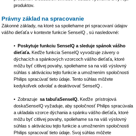
produktov.
Právny základ na spracovanie
Zákonné základy, na ktoré sa spoliehame pri spracovaní údajov
vášho dieťaťa v kontexte funkcie SenseIQ , sú nasledovné:
•
Poskytuje funkciu SenseIQ a sleduje spánok vášho
dieťaťa.
Keďže funkcia SenseIQ vyvodzuje závery o
dýchacích a spánkových vzorcoch vášho dieťaťa, ktoré
môžu byť citlivej povahy, spoliehame sa na váš výslovný
súhlas s aktiváciou tejto funkcie a umožnením spoločnosti
Philips spracúvať tieto údaje. Tento súhlas môžete
kedykoľvek odvolať a deaktivovať SenseIQ .
•
Zobrazuje
sa tabuľaSenseIQ.
Keďže prístrojová
doskaSenseIQ vyžaduje, aby spoločnosť Philips spracúvala
a ukladala vzorce dýchania a spánku vášho dieťaťa, ktoré
môžu byť citlivej povahy, spoliehame sa na váš výslovný
súhlas s aktiváciou tejto funkcie a umožnením spoločnosti
Philips spracovať tieto údaje. Svoj súhlas môžete