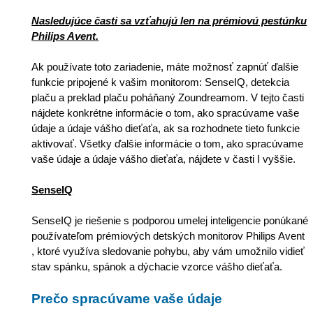
Nasledujúce časti sa vzťahujú len na prémiovú pestúnku
Philips Avent.
Ak používate toto zariadenie, máte možnosť zapnúť ďalšie
funkcie pripojené k vašim monitorom: SenseIQ, detekcia
plaču a preklad plaču poháňaný Zoundreamom. V tejto časti
nájdete konkrétne informácie o tom, ako spracúvame vaše
údaje a údaje vášho dieťaťa, ak sa rozhodnete tieto funkcie
aktivovať. Všetky ďalšie informácie o tom, ako spracúvame
vaše údaje a údaje vášho dieťaťa, nájdete v časti I vyššie.
SenseIQ
SenseIQ je riešenie s podporou umelej inteligencie ponúkané
používateľom prémiových detských monitorov Philips Avent
, ktoré využíva sledovanie pohybu, aby vám umožnilo vidieť
stav spánku, spánok a dýchacie vzorce vášho dieťaťa.
Prečo spracúvame vaše údaje