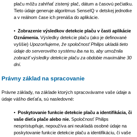
plaču môžu zahŕňať zistený plač, dátum a časovú pečiatku.
Tieto údaje generuje algoritmus SenseIQ v detskej jednotke
a v reálnom čase ich prenáša do aplikácie.
•
Zobrazenie výsledkov detekcie plaču v časti aplikácie
Oznámenia.
Výsledky detekcie plaču (ako je definované
vyššie)
Upozorňujeme, že spoločnosť Philips ukladá tieto
údaje do serverového systému iba na to, aby umožnila
zobraziť výsledky detekcie plaču za obdobie maximálne 30
dní.
Právny základ na spracovanie
Právne základy, na základe ktorých spracovávame vaše údaje a
údaje vášho dieťaťa, sú nasledovné:
•
Poskytovanie funkcie detekcie plaču a identifikácia, či
vaše dieťa plače alebo nie.
Spoločnosť Philips
nesprístupňuje, nepoužíva ani neukladá osobné údaje na
poskytovanie funkcie detekcie plaču a identifikáciu, či vaše