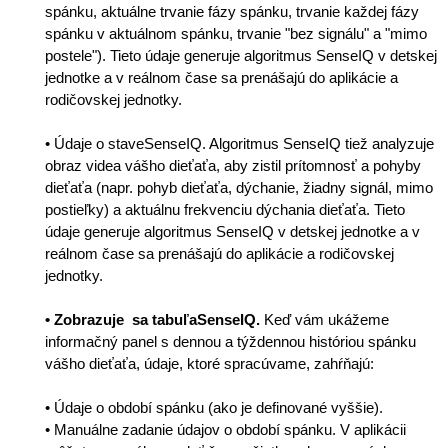
spánku, aktuálne trvanie fázy spánku, trvanie každej fázy
spánku v aktuálnom spánku, trvanie "bez signálu" a "mimo
postele"). Tieto údaje generuje algoritmus SenseIQ v detskej
jednotke a v reálnom čase sa prenášajú do aplikácie a
rodičovskej jednotky.
• Údaje o staveSenseIQ. Algoritmus SenseIQ tiež analyzuje
obraz videa vášho dieťaťa, aby zistil prítomnosť a pohyby
dieťaťa (napr. pohyb dieťaťa, dýchanie, žiadny signál, mimo
postieľky) a aktuálnu frekvenciu dýchania dieťaťa. Tieto
údaje generuje algoritmus SenseIQ v detskej jednotke a v
reálnom čase sa prenášajú do aplikácie a rodičovskej
jednotky.
• Zobrazuje sa tabuľaSenseIQ.
Keď vám ukážeme
informačný panel s dennou a týždennou históriou spánku
vášho dieťaťa, údaje, ktoré spracúvame, zahŕňajú:
•
Údaje o období spánku (ako je definované vyššie).
• Manuálne zadanie údajov o období spánku. V aplikácii