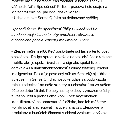
môžete manuálne zadať čas začiatku a konca spánku
vášho dieťaťa. Spoločnosť Philips spracúva tieto údaje na
ich zobrazenie na palubnej doskeSenseIQ.
• Údaje o stave SenseIQ (ako sú definované vyššie).
Upozorňujeme, že spoločnosť Philips ukladá vyššie
uvedené údaje iba na to, aby umožnila zobrazenie
ovládacieho panelaSenseIQ maximálne 30 dní.
•
ZlepšenieSenseIQ.
Keď poskytnete súhlas na tento účel,
spoločnosť Philips spracuje vaše diagnostické údaje vrátane
metrík, ako je spoľahlivosť a sila signálu, spoľahlivosť
detekcie AI a umiestnenie/veľkosť skrinky zistenej umelou
inteligenciou. Pokiaľ je povolený súhlas SenseIQ aj súhlas s
vylepšením SenseIQ , diagnostické údaje sa budú každú
minútu odosielať na naše servery a uchovávať sa vo vašom
účte po dobu 15 dní. Po uplynutí tejto doby vymažeme údaje
z vášho účtu a prenesieme kópiu (bez akýchkoľvek
identifikátorov) na samostatné úložisko, kde ich môžeme
kombinovať a agregovať na účely analýzy, zlepšovania
produktov a budúcich činností v oblasti výskumu a vývoja