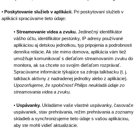
•
Poskytovanie služieb v aplikácii.
Pri poskytovaní služieb v
aplikácii spracúvame tieto údaje:
•
Streamovanie videa a zvuku.
Jedinečný identifikátor
vášho účtu, identifikátor pestúnky, IP adresy používané
aplikáciou aj detskou jednotkou, typ pripojenia a podrobnosti
denníka relácie. Ak ste mimo domova, aplikácia vám tiež
umožňuje komunikovať s dieťaťom streamovaním zvuku do
monitora, ak sa chcete so svojím dieťaťom rozprávať.
Spracúvame informácie týkajúce sa zdroja talkbacku (t. j.
talkback aktívny z nadradenej jednotky alebo z aplikácie).
Upozorňujeme, že spoločnosť Philips neukladá údaje zo
streamovania videa a zvuku.
•
Uspávanky.
Ukladáme vaše vlastné uspávanky, časovače
uspávaniek, stav prehrávania, režim prehrávania a zoznamy
skladieb a synchronizujeme tieto údaje s vašou aplikáciou,
aby ste mohli vidieť aktualizácie.