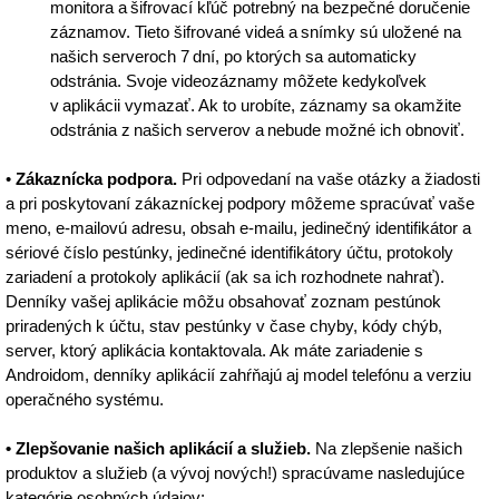
monitora a šifrovací kľúč potrebný na bezpečné doručenie
záznamov. Tieto šifrované videá a snímky sú uložené na
našich serveroch 7 dní, po ktorých sa automaticky
odstránia. Svoje videozáznamy môžete kedykoľvek
v aplikácii vymazať. Ak to urobíte, záznamy sa okamžite
odstránia z našich serverov a nebude možné ich obnoviť.
•
Zákaznícka podpora.
Pri odpovedaní na vaše otázky a žiadosti
a pri poskytovaní zákazníckej podpory môžeme spracúvať vaše
meno, e-mailovú adresu, obsah e-mailu, jedinečný identifikátor a
sériové číslo pestúnky, jedinečné identifikátory účtu, protokoly
zariadení a protokoly aplikácií (ak sa ich rozhodnete nahrať).
Denníky vašej aplikácie môžu obsahovať zoznam pestúnok
priradených k účtu, stav pestúnky v čase chyby, kódy chýb,
server, ktorý aplikácia kontaktovala. Ak máte zariadenie s
Androidom, denníky aplikácií zahŕňajú aj model telefónu a verziu
operačného systému.
• Zlepšovanie našich aplikácií a služieb.
Na zlepšenie našich
produktov a služieb (a vývoj nových!) spracúvame nasledujúce
kategórie osobných údajov: