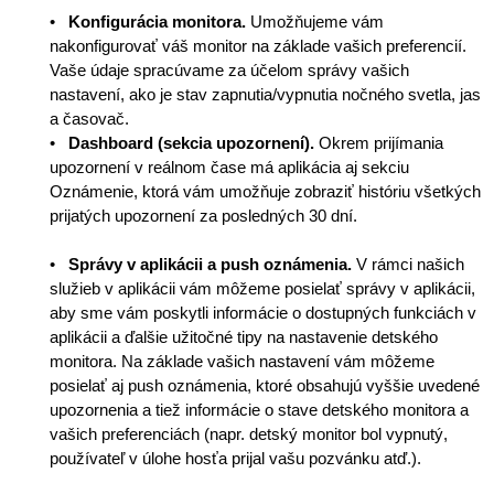
•
Konfigurácia monitora.
Umožňujeme vám
nakonfigurovať váš monitor na základe vašich preferencií.
Vaše údaje spracúvame za účelom správy vašich
nastavení, ako je stav zapnutia/vypnutia nočného svetla, jas
a časovač.
•
Dashboard (sekcia upozornení).
Okrem prijímania
upozornení v reálnom čase má aplikácia aj sekciu
Oznámenie, ktorá vám umožňuje zobraziť históriu všetkých
prijatých upozornení za posledných 30 dní.
•
Správy v aplikácii a push oznámenia.
V rámci našich
služieb v aplikácii vám môžeme posielať správy v aplikácii,
aby sme vám poskytli informácie o dostupných funkciách v
aplikácii a ďalšie užitočné tipy na nastavenie detského
monitora. Na základe vašich nastavení vám môžeme
posielať aj push oznámenia, ktoré obsahujú vyššie uvedené
upozornenia a tiež informácie o stave detského monitora a
vašich preferenciách (napr. detský monitor bol vypnutý,
používateľ v úlohe hosťa prijal vašu pozvánku atď.).