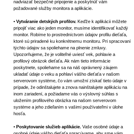
nadviazať bezpečné pripojenie a poskytnúť vám
požadované služby monitora a aplikácie.
•
Vytváranie detských profilov.
Keďže k aplikácii môžete
pripojiť viac ako jeden monitor, musíme identifikovať každý
monitor. Robíme to prostredníctvom údajov profilu dieťaťa,
ktoré sú priradené ku konkrétnemu monitoru. Pri spracovaní
týchto údajov sa spoliehame na plnenie zmluvy.
Upozorňujeme, že je voliteľné uviesť vek, pohlavie a
profilový obrázok dieťaťa. Ak nám tieto informácie
poskytnete, spoliehame sa na náš oprávnený záujem
ukladať údaje o veku a pohlaví vášho dieťaťa v našom
serverovom systéme, čo vám umožní získať tieto údaje v
prípade, že odinštalujete a znova nainštalujete aplikáciu na
inom zariadení, a požiadame vás o výslovný súhlas s
uložením profilového obrázka na našom serverovom
systéme a jeho zdieľaním s vašimi používateľmi v úlohe
hosťa.
•
Poskytovanie služieb aplikácie.
Vaše osobné údaje a
osobné údaje vášho dieťaťa spracúvame, aby sme vám