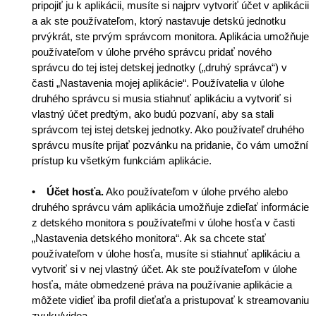
pripojiť ju k aplikácii, musíte si najprv vytvoriť účet v aplikácii
a ak ste používateľom, ktorý nastavuje detskú jednotku
prvýkrát, ste prvým správcom monitora. Aplikácia umožňuje
používateľom v úlohe prvého správcu pridať nového
správcu do tej istej detskej jednotky („druhý správca“) v
časti „Nastavenia mojej aplikácie“. Používatelia v úlohe
druhého správcu si musia stiahnuť aplikáciu a vytvoriť si
vlastný účet predtým, ako budú pozvaní, aby sa stali
správcom tej istej detskej jednotky. Ako používateľ druhého
správcu musíte prijať pozvánku na pridanie, čo vám umožní
prístup ku všetkým funkciám aplikácie.
•
Účet hosťa.
Ako používateľom v úlohe prvého alebo
druhého správcu vám aplikácia umožňuje zdieľať informácie
z detského monitora s používateľmi v úlohe hosťa v časti
„Nastavenia detského monitora“. Ak sa chcete stať
používateľom v úlohe hosťa, musíte si stiahnuť aplikáciu a
vytvoriť si v nej vlastný účet. Ak ste používateľom v úlohe
hosťa, máte obmedzené práva na používanie aplikácie a
môžete vidieť iba profil dieťaťa a pristupovať k streamovaniu
zvuku/videa.