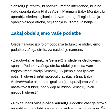
SenseIQ je rešitev, ki podpira umetno inteligenco, ki je na
voljo uporabnikom Philips Avent Premium Baby Monitor , ki
uporablja sledenje gibanju, da vam omogoči ogled stanja
spanja vašega otroka, sej spanja in vzorcev dihanja.
Zakaj obdelujemo vaše podatke
Glede na vašo izbiro omogočanja te funkcije obdelujemo
podatke vašega otroka za naslednje namene:
• Zagotavljanje funkcije
SenseIQ
in sledenje otrokovemu
spanju. Podatke vašega otroka obdelujemo, da vam
zagotovimo funkcijo SenseIQ, vključno s pošiljanjem
potisnih obvestil in/ali sporočil v aplikaciji (npr. Baby
Active/Awake alert, no signal alert) in upravljamo vaše
nastavitve funkcij (npr. vklop ali izklop SenseIQ in/ali
njegovih obvestil).
• Prikaz
nadzorne ploščeSenseIQ.
Podatke vašega otroka
uporabljamo, da lahko enostavno vidite otrokovo spanje. Če