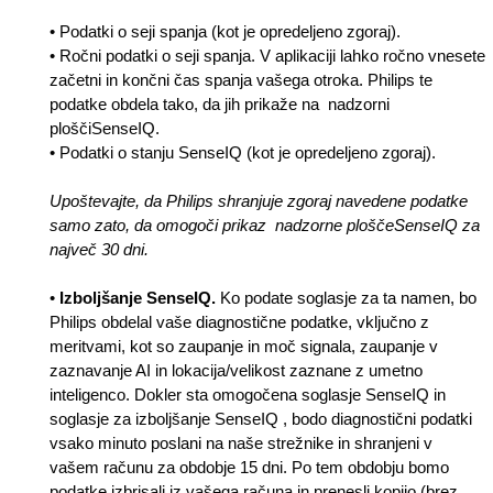
•
Podatki o seji spanja (kot je opredeljeno zgoraj).
• Ročni podatki o seji spanja. V aplikaciji lahko ročno vnesete
začetni in končni čas spanja vašega otroka. Philips te
podatke obdela tako, da jih prikaže na nadzorni
ploščiSenseIQ.
• Podatki o stanju SenseIQ (kot je opredeljeno zgoraj).
Upoštevajte, da Philips shranjuje zgoraj navedene podatke
samo zato, da omogoči prikaz nadzorne ploščeSenseIQ za
največ 30 dni.
•
Izboljšanje SenseIQ.
Ko podate soglasje za ta namen, bo
Philips obdelal vaše diagnostične podatke, vključno z
meritvami, kot so zaupanje in moč signala, zaupanje v
zaznavanje AI in lokacija/velikost zaznane z umetno
inteligenco. Dokler sta omogočena soglasje SenseIQ in
soglasje za izboljšanje SenseIQ , bodo diagnostični podatki
vsako minuto poslani na naše strežnike in shranjeni v
vašem računu za obdobje 15 dni. Po tem obdobju bomo
podatke izbrisali iz vašega računa in prenesli kopijo (brez