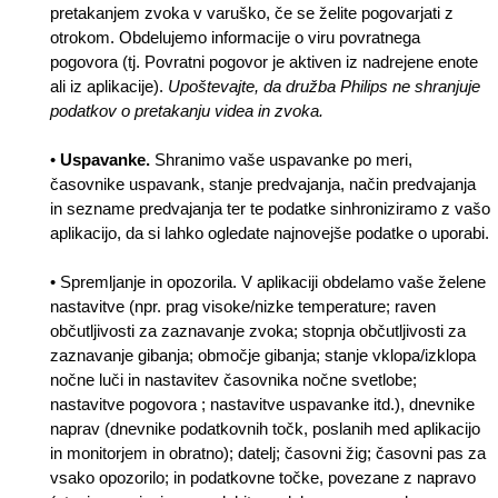
pretakanjem zvoka v varuško, če se želite pogovarjati z
otrokom. Obdelujemo informacije o viru povratnega
pogovora (tj. Povratni pogovor je aktiven iz nadrejene enote
ali iz aplikacije).
Upoštevajte, da družba Philips ne shranjuje
podatkov o pretakanju videa in zvoka.
•
Uspavanke.
Shranimo vaše uspavanke po meri,
časovnike uspavank, stanje predvajanja, način predvajanja
in sezname predvajanja ter te podatke sinhroniziramo z vašo
aplikacijo, da si lahko ogledate najnovejše podatke o uporabi.
• Spremljanje in opozorila. V aplikaciji obdelamo vaše želene
nastavitve (npr. prag visoke/nizke temperature; raven
občutljivosti za zaznavanje zvoka; stopnja občutljivosti za
zaznavanje gibanja; območje gibanja; stanje vklopa/izklopa
nočne luči in nastavitev časovnika nočne svetlobe;
nastavitve pogovora ; nastavitve uspavanke itd.), dnevnike
naprav (dnevnike podatkovnih točk, poslanih med aplikacijo
in monitorjem in obratno); datelj; časovni žig; časovni pas za
vsako opozorilo; in podatkovne točke, povezane z napravo