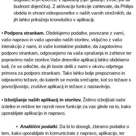
budnost dojenčka). Z aktivacijo funkcije zahtevate, da Philips
obdela in shrani videoposnetke v naših varnih strežnikih, da
jih lahko prikažejo kronološko v aplikaciji.
•
Podpora strankam.
Obdelujemo podatke, povezane z vami,
vašo napravo in vašo uporabo naših storitev, vključno z vašo
interakcijo z nami, in vaše kontaktne podatke, da zagotovimo
podporo strankam, odgovarjamo na vaša vprašanja in zahteve ter
popravimo naše storitve.Vaše dnevnike aplikacij lahko obdelamo
tudi, če se odločite, da jih boste delili z nami v okviru odprtega
primera za podporo strankam. Tako lahko bolje prepoznamo in
odpravimo težave, do katerih se morda srečujete, kot so težave s
povezljivostjo, zrušitve aplikacij in težave z nastavitvijo.
•
Izboljšanje naših aplikacij in storitev.
Želimo izboljšati naše
izdelke in rešitve ter razviti nove funkcije za vas glede na to, kako
uporabljate aplikacijo in napravo.
•
Analitični podatki.
Da bi to dosegli, zbiramo podatke o
tem, kako uporabljate in komunicirate z napravo, aplikacijo, ter