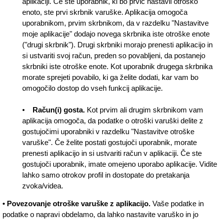
aplikaciji. Če ste uporabnik, ki bo prvič nastavil otroško
enoto, ste prvi skrbnik varuške. Aplikacija omogoča
uporabnikom, prvim skrbnikom, da v razdelku "Nastavitve
moje aplikacije" dodajo novega skrbnika iste otroške enote
("drugi skrbnik"). Drugi skrbniki morajo prenesti aplikacijo in
si ustvariti svoj račun, preden so povabljeni, da postanejo
skrbniki iste otroške enote. Kot uporabnik drugega skrbnika
morate sprejeti povabilo, ki ga želite dodati, kar vam bo
omogočilo dostop do vseh funkcij aplikacije.
•
Račun(i) gosta.
Kot prvim ali drugim skrbnikom vam
aplikacija omogoča, da podatke o otroški varuški delite z
gostujočimi uporabniki v razdelku "Nastavitve otroške
varuške". Če želite postati gostujoči uporabnik, morate
prenesti aplikacijo in si ustvariti račun v aplikaciji. Če ste
gostujoči uporabnik, imate omejeno uporabo aplikacije. Vidite
lahko samo otrokov profil in dostopate do pretakanja
zvoka/videa.
• Povezovanje otroške varuške z aplikacijo.
Vaše podatke in
podatke o napravi obdelamo, da lahko nastavite varuško in jo