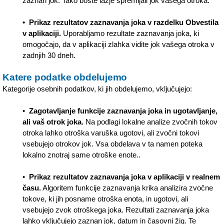
zaznan jok. Tako boste lažje spremljali jok vašega otroka.
• Prikaz rezultatov zaznavanja joka v razdelku Obvestila
v aplikaciji.
Uporabljamo rezultate zaznavanja joka, ki
omogočajo, da v aplikaciji zlahka vidite jok vašega otroka v
zadnjih 30 dneh.
Katere podatke obdelujemo
Kategorije osebnih podatkov, ki jih obdelujemo, vključujejo:
•
Zagotavljanje funkcije zaznavanja joka in ugotavljanje,
ali vaš otrok joka.
Na podlagi lokalne analize zvočnih tokov
otroka lahko otroška varuška ugotovi, ali zvočni tokovi
vsebujejo otrokov jok. Vsa obdelava v ta namen poteka
lokalno znotraj same otroške enote..
•
Prikaz rezultatov zaznavanja joka v aplikaciji v realnem
času.
Algoritem funkcije zaznavanja krika analizira zvočne
tokove, ki jih posname otroška enota, in ugotovi, ali
vsebujejo zvok otroškega joka. Rezultati zaznavanja joka
lahko vključujejo zaznan jok, datum in časovni žig. Te