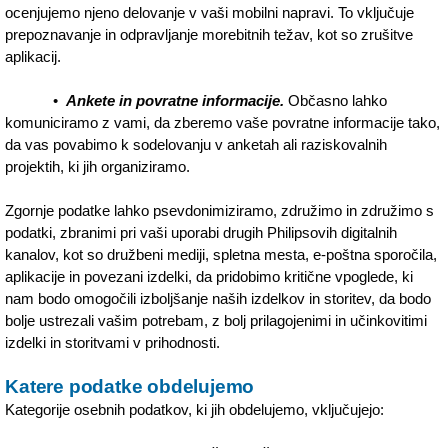
ocenjujemo njeno delovanje v vaši mobilni napravi. To vključuje
prepoznavanje in odpravljanje morebitnih težav, kot so zrušitve
aplikacij.
•
Ankete in povratne informacije.
Občasno lahko
komuniciramo z vami, da zberemo vaše povratne informacije tako,
da vas povabimo k sodelovanju v anketah ali raziskovalnih
projektih, ki jih organiziramo.
Zgornje podatke lahko psevdonimiziramo, združimo in združimo s
podatki, zbranimi pri vaši uporabi drugih Philipsovih digitalnih
kanalov, kot so družbeni mediji, spletna mesta, e-poštna sporočila,
aplikacije in povezani izdelki, da pridobimo kritične vpoglede, ki
nam bodo omogočili izboljšanje naših izdelkov in storitev, da bodo
bolje ustrezali vašim potrebam, z bolj prilagojenimi in učinkovitimi
izdelki in storitvami v prihodnosti.
Katere podatke obdelujemo
Kategorije osebnih podatkov, ki jih obdelujemo, vključujejo: