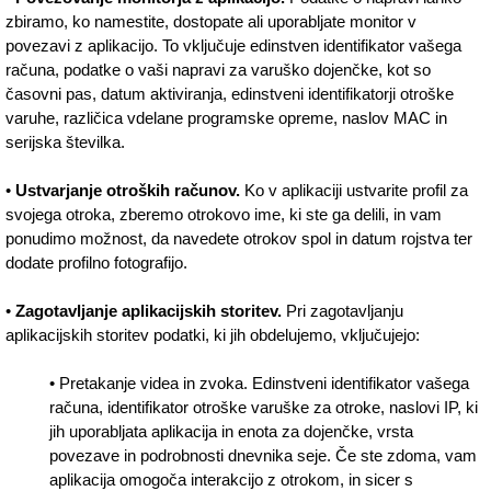
zbiramo, ko namestite, dostopate ali uporabljate monitor v
povezavi z aplikacijo. To vključuje edinstven identifikator vašega
računa, podatke o vaši napravi za varuško dojenčke, kot so
časovni pas, datum aktiviranja, edinstveni identifikatorji otroške
varuhe, različica vdelane programske opreme, naslov MAC in
serijska številka.
•
Ustvarjanje otroških računov.
Ko v aplikaciji ustvarite profil za
svojega otroka, zberemo otrokovo ime, ki ste ga delili, in vam
ponudimo možnost, da navedete otrokov spol in datum rojstva ter
dodate profilno fotografijo.
•
Zagotavljanje aplikacijskih storitev.
Pri zagotavljanju
aplikacijskih storitev podatki, ki jih obdelujemo, vključujejo:
• Pretakanje videa in zvoka. Edinstveni identifikator vašega
računa, identifikator otroške varuške za otroke, naslovi IP, ki
jih uporabljata aplikacija in enota za dojenčke, vrsta
povezave in podrobnosti dnevnika seje. Če ste zdoma, vam
aplikacija omogoča interakcijo z otrokom, in sicer s