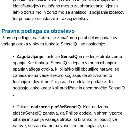
identifikatorjev) na ločeno mesto za shranjevanje, kjer jih
lahko združimo in združimo za analitiko, izboljšanje izdelkov
ter prihodnje raziskave in razvoj izdelkov.
Pravna podlaga za obdelavo
Pravne podlage, na katere se zanašamo pri obdelavi podatkov
vašega otroka v okviru funkcije SenseIQ , so naslednje:
•
Zagotavljanje
funkcije
SenseIQ
in sledenje otrokovemu
spanju. Ker funkcija SenseIQ sklepa o vzorcih dihanja in
spanja vašega otroka, ki bi lahko bili občutljive narave, se
zanašamo na vaše izrecno soglasje, da aktiviramo to
funkcijo in dovolimo Philipsu, da obdela te podatke. To
soglasje lahko kadar koli prekličete in onemogočite SenseIQ
.
•
Prikaz
nadzorne ploščeSenseIQ.
Ker nadzorna
ploščaSenseIQ zahteva, da Philips obdela in shrani vzorce
dihanja in spanja vašega otroka, ki bi lahko bili občutljive
narave, se zanašamo na vaše izrecno soglasje, da