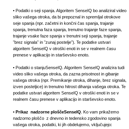
•
Podatki o seji spanja. Algoritem SenseIQ bo analiziral video
sliko vašega otroka, da bi prepoznal in spremljal otrokove
seje spanja (npr. začetni in končni čas spanja, trajanje
spanja, trenutna faza spanja, trenutno trajanje faze spanja,
trajanje vsake faze spanja v trenutni seji spanja, trajanje
"brez signala" in "zunaj postelje"). Te podatke ustvari
algoritem SenseIQ v otroški enoti in se v realnem času
prenese v aplikacijo in starševsko enoto.
• Podatki o stanjuSenseIQ. Algoritem SenseIQ analizira tudi
video sliko vašega otroka, da zazna prisotnost in gibanje
vašega otroka (npr. Premikanje otroka, dihanje, brez signala,
izven posteljice) in trenutno hitrost dihanja vašega otroka. Te
podatke ustvari algoritem SenseIQ v otroški enoti in se v
realnem času prenese v aplikacijo in starševsko enoto.
• Prikaz nadzorne ploščeSenseIQ
. Ko vam prikažemo
nadzorno ploščo z dnevno in tedensko zgodovino spanja
vašega otroka, podatki, ki jih obdelujemo, vključujejo: