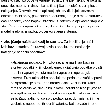
serijsko številko otroške varuhe, edinstvene identifikatorje računa,
dnevnike naprav in dnevnike aplikacij (če se odločite za njihovo
nalaganje). Dnevniki vaših aplikacij lahko vključujejo seznam
otroških monitorjev, povezanih z računom, stanje otroške varuhe v
času napake, kode napak, strežnik, s katerim je aplikacija stopila v
stik. Če imate napravo Android, dnevniki aplikacij vključujejo tudi
model telefona in različico operacijskega sistema.
• Izboljšanje naših aplikacij in storitev.
Za izboljšanje naših
izdelkov in storitev (in razvoj novih!) obdelujemo naslednje
kategorije osebnih podatkov:
•
Analitični podatki.
Pri izboljševanju naših aplikacij in
storitev podatki, ki jih obdelujemo, vključujejo podatke o vaši
mobilni napravi (kot sta model naprave in operacijski
sistem). Prav tako lahko obdelujemo podatke o vaši napravi
za spremljanje otrok (npr. model, edinstveni identifikator
otroške varuhike, dnevniki) in vaši uporabi aplikacije (kot so
ime aplikacije, različica, uporaba in dogodki, informacije o
seji). Zagotavljamo, da so ti podatki psevdonimizirani in ne
vsebujejo neposrednih identifikatorjev, kot so vaše ime, e-