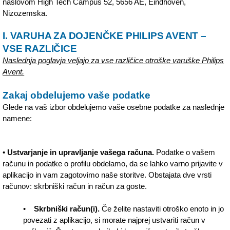
naslovom High Tech Campus 52, 5656 AE, Eindhoven,
Nizozemska.
I. VARUHA ZA DOJENČKE PHILIPS AVENT –
VSE RAZLIČICE
Naslednja poglavja veljajo za vse različice otroške varuške Philips
Avent.
Zakaj obdelujemo vaše podatke
Glede na vaš izbor obdelujemo vaše osebne podatke za naslednje
namene:
•
Ustvarjanje in upravljanje vašega računa.
Podatke o vašem
računu in podatke o profilu obdelamo, da se lahko varno prijavite v
aplikacijo in vam zagotovimo naše storitve. Obstajata dve vrsti
računov: skrbniški račun in račun za goste.
•
Skrbniški račun(i).
Če želite nastaviti otroško enoto in jo
povezati z aplikacijo, si morate najprej ustvariti račun v