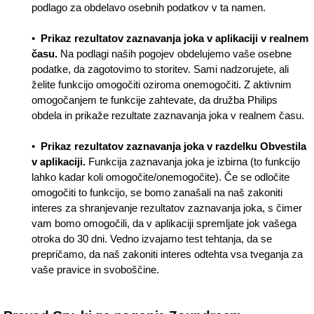
podlago za obdelavo osebnih podatkov v ta namen.
•
Prikaz rezultatov zaznavanja joka v aplikaciji v realnem
času.
Na podlagi naših pogojev obdelujemo vaše osebne
podatke, da zagotovimo to storitev. Sami nadzorujete, ali
želite funkcijo omogočiti oziroma onemogočiti. Z aktivnim
omogočanjem te funkcije zahtevate, da družba Philips
obdela in prikaže rezultate zaznavanja joka v realnem času.
•
Prikaz rezultatov zaznavanja joka v razdelku Obvestila
v aplikaciji.
Funkcija zaznavanja joka je izbirna (to funkcijo
lahko kadar koli omogočite/onemogočite). Če se odločite
omogočiti to funkcijo, se bomo zanašali na naš zakoniti
interes za shranjevanje rezultatov zaznavanja joka, s čimer
vam bomo omogočili, da v aplikaciji spremljate jok vašega
otroka do 30 dni. Vedno izvajamo test tehtanja, da se
prepričamo, da naš zakoniti interes odtehta vsa tveganja za
vaše pravice in svoboščine.