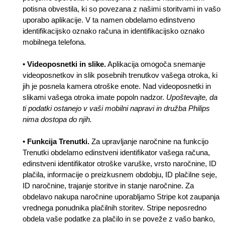
potisna obvestila, ki so povezana z našimi storitvami in vašo
uporabo aplikacije. V ta namen obdelamo edinstveno
identifikacijsko oznako računa in identifikacijsko oznako
mobilnega telefona.
•
Videoposnetki in slike.
Aplikacija omogoča snemanje
videoposnetkov in slik posebnih trenutkov vašega otroka, ki
jih je posnela kamera otroške enote. Nad videoposnetki in
slikami vašega otroka imate popoln nadzor.
Upoštevajte, da
ti podatki ostanejo v vaši mobilni napravi in družba Philips
nima dostopa do njih.
•
Funkcija Trenutki.
Za upravljanje naročnine na funkcijo
Trenutki obdelamo edinstveni identifikator vašega računa,
edinstveni identifikator otroške varuške, vrsto naročnine, ID
plačila, informacije o preizkusnem obdobju, ID plačilne seje,
ID naročnine, trajanje storitve in stanje naročnine. Za
obdelavo nakupa naročnine uporabljamo Stripe kot zaupanja
vrednega ponudnika plačilnih storitev. Stripe neposredno
obdela vaše podatke za plačilo in se poveže z vašo banko,