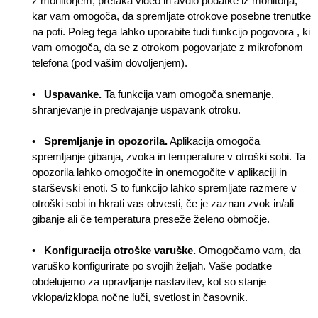
z monitorjem, pretaka video in avdio podatke iz monitorja,
kar vam omogoča, da spremljate otrokove posebne trenutke
na poti. Poleg tega lahko uporabite tudi funkcijo pogovora , ki
vam omogoča, da se z otrokom pogovarjate z mikrofonom
telefona (pod vašim dovoljenjem).
•
Uspavanke.
Ta funkcija vam omogoča snemanje,
shranjevanje in predvajanje uspavank otroku.
•
Spremljanje in opozorila.
Aplikacija omogoča
spremljanje gibanja, zvoka in temperature v otroški sobi. Ta
opozorila lahko omogočite in onemogočite v aplikaciji in
starševski enoti. S to funkcijo lahko spremljate razmere v
otroški sobi in hkrati vas obvesti, če je zaznan zvok in/ali
gibanje ali če temperatura preseže želeno območje.
•
Konfiguracija otroške varuške.
Omogočamo vam, da
varuško konfigurirate po svojih željah. Vaše podatke
obdelujemo za upravljanje nastavitev, kot so stanje
vklopa/izklopa nočne luči, svetlost in časovnik.