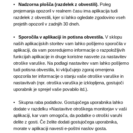
•
Nadzorna plošča (razdelek z obvestili).
Poleg
prejemanja opozoril v realnem času ima aplikacija tudi
razdelek z obvestili, kjer si lahko ogledate zgodovino vseh
prejetih opozoril v zadnjih 30 dneh.
•
Sporočila v aplikaciji in potisna obvestila.
V sklopu
naših aplikacijskih storitev vam lahko pošljemo sporočila v
aplikaciji, da vam posredujemo informacije o razpoložljivih
funkcijah aplikacije in druge koristne nasvete za nastavitev
otroške varuške. Na podlagi nastavitev vam lahko pošljemo
tudi potisna obvestila, ki vključujejo zgoraj omenjena
opozorila ter informacije o stanju vaše otroške varuške in
nastavitvah (npr. otroška varuška je izklopljena, gostujoči
uporabnik je sprejel vaše povabilo itd.).
• Skupna raba podatkov. Gostujočega uporabnika lahko
dodate v razdelku »Nastavitve otroškega monitorja« v vaši
aplikaciji, kar vam omogoča, da podatke o otroški varuhi
delite z gosti. Če želite dodati gostujočega uporabnika,
morate v aplikaciji navesti e-poštni naslov gosta.