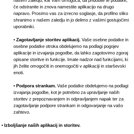
našem zaledju, kar vam omogoča, da pridobite te podatke,
če odstranite in znova namestite aplikacijo na drugo
napravo. Prosimo vas za izrecno soglasje, da profilno sliko
shranimo v našem zaledju in jo delimo z vašimi gostujočimi
uporabniki.
•
Zagotavljanje storitev aplikacij.
Vaše osebne podatke in
osebne podatke otroka obdelujemo na podlagi pogojev
aplikacije in izvajanja pogodbe, da lahko zagotovimo zgoraj
opisane storitve in funkcije. Imate nadzor nad funkcijami, ki
jih želite omogočiti in onemogočiti v aplikaciji in starševski
enoti.
•
Podpora strankam.
Vaše podatke obdelujemo na podlagi
izvajanja pogodbe, kot je potrebno za upravljanje naših
storitev z prepoznavanjem in odpravljanjem napak ter za
zagotavljanje podpore strankam in odgovarjanje na vašo
zahtevo.
• Izboljšanje naših aplikacij in storitev.