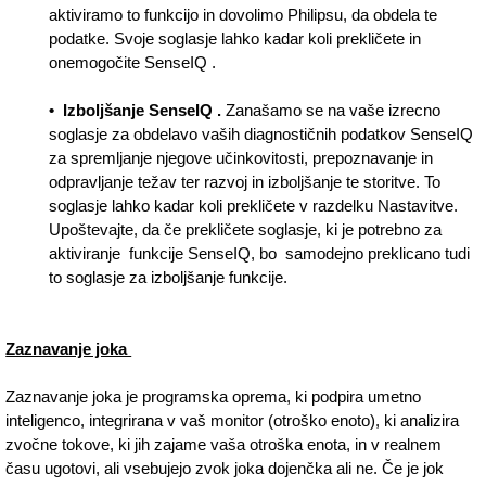
aktiviramo to funkcijo in dovolimo Philipsu, da obdela te
podatke. Svoje soglasje lahko kadar koli prekličete in
onemogočite SenseIQ .
• Izboljšanje SenseIQ .
Zanašamo se na vaše izrecno
soglasje za obdelavo vaših diagnostičnih podatkov SenseIQ
za spremljanje njegove učinkovitosti, prepoznavanje in
odpravljanje težav ter razvoj in izboljšanje te storitve. To
soglasje lahko kadar koli prekličete v razdelku Nastavitve.
Upoštevajte, da če prekličete soglasje, ki je potrebno za
aktiviranje funkcije SenseIQ, bo samodejno preklicano tudi
to soglasje za izboljšanje funkcije.
Zaznavanje joka
Zaznavanje joka je programska oprema, ki podpira umetno
inteligenco, integrirana v vaš monitor (otroško enoto), ki analizira
zvočne tokove, ki jih zajame vaša otroška enota, in v realnem
času ugotovi, ali vsebujejo zvok joka dojenčka ali ne. Če je jok