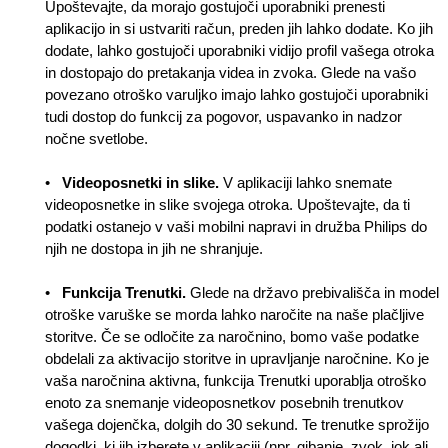
Upoštevajte, da morajo gostujoči uporabniki prenesti
aplikacijo in si ustvariti račun, preden jih lahko dodate. Ko jih
dodate, lahko gostujoči uporabniki vidijo profil vašega otroka
in dostopajo do pretakanja videa in zvoka. Glede na vašo
povezano otroško varuljko imajo lahko gostujoči uporabniki
tudi dostop do funkcij za pogovor, uspavanko in nadzor
nočne svetlobe.
•
Videoposnetki in slike.
V aplikaciji lahko snemate
videoposnetke in slike svojega otroka. Upoštevajte, da ti
podatki ostanejo v vaši mobilni napravi in družba Philips do
njih ne dostopa in jih ne shranjuje.
•
Funkcija Trenutki.
Glede na državo prebivališča in model
otroške varuške se morda lahko naročite na naše plačljive
storitve. Če se odločite za naročnino, bomo vaše podatke
obdelali za aktivacijo storitve in upravljanje naročnine. Ko je
vaša naročnina aktivna, funkcija Trenutki uporablja otroško
enoto za snemanje videoposnetkov posebnih trenutkov
vašega dojenčka, dolgih do 30 sekund. Te trenutke sprožijo
dogodki, ki jih izberete v aplikaciji (npr. gibanje, zvok, jok ali