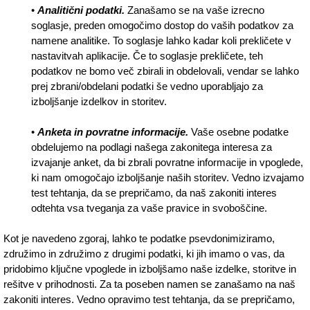
•
Analitični podatki.
Zanašamo se na vaše izrecno
soglasje, preden omogočimo dostop do vaših podatkov za
namene analitike. To soglasje lahko kadar koli prekličete v
nastavitvah aplikacije. Če to soglasje prekličete, teh
podatkov ne bomo več zbirali in obdelovali, vendar se lahko
prej zbrani/obdelani podatki še vedno uporabljajo za
izboljšanje izdelkov in storitev.
•
Anketa in povratne informacije.
Vaše osebne podatke
obdelujemo na podlagi našega zakonitega interesa za
izvajanje anket, da bi zbrali povratne informacije in vpoglede,
ki nam omogočajo izboljšanje naših storitev. Vedno izvajamo
test tehtanja, da se prepričamo, da naš zakoniti interes
odtehta vsa tveganja za vaše pravice in svoboščine.
Kot je navedeno zgoraj, lahko te podatke psevdonimiziramo,
združimo in združimo z drugimi podatki, ki jih imamo o vas, da
pridobimo ključne vpoglede in izboljšamo naše izdelke, storitve in
rešitve v prihodnosti. Za ta poseben namen se zanašamo na naš
zakoniti interes. Vedno opravimo test tehtanja, da se prepričamo,