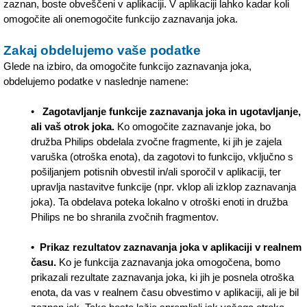
zaznan, boste obveščeni v aplikaciji. V aplikaciji lahko kadar koli
omogočite ali onemogočite funkcijo zaznavanja joka.
Zakaj obdelujemo vaše podatke
Glede na izbiro, da omogočite funkcijo zaznavanja joka,
obdelujemo podatke v naslednje namene:
•
Zagotavljanje funkcije zaznavanja joka in ugotavljanje,
ali vaš otrok joka.
Ko omogočite zaznavanje joka, bo
družba Philips obdelala zvočne fragmente, ki jih je zajela
varuška (otroška enota), da zagotovi to funkcijo, vključno s
pošiljanjem potisnih obvestil in/ali sporočil v aplikaciji, ter
upravlja nastavitve funkcije (npr. vklop ali izklop zaznavanja
joka). Ta obdelava poteka lokalno v otroški enoti in družba
Philips ne bo shranila zvočnih fragmentov.
• Prikaz rezultatov zaznavanja joka v aplikaciji v realnem
času.
Ko je funkcija zaznavanja joka omogočena, bomo
prikazali rezultate zaznavanja joka, ki jih je posnela otroška
enota, da vas v realnem času obvestimo v aplikaciji, ali je bil