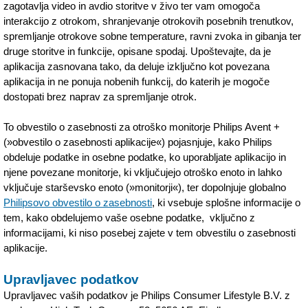
zagotavlja video in avdio storitve v živo ter vam omogoča
interakcijo z otrokom, shranjevanje otrokovih posebnih trenutkov,
spremljanje otrokove sobne temperature, ravni zvoka in gibanja ter
druge storitve in funkcije, opisane spodaj. Upoštevajte, da je
aplikacija zasnovana tako, da deluje izključno kot povezana
aplikacija in ne ponuja nobenih funkcij, do katerih je mogoče
dostopati brez naprav za spremljanje otrok.
To obvestilo o zasebnosti za otroško monitorje Philips Avent +
(»obvestilo o zasebnosti aplikacije«) pojasnjuje, kako Philips
obdeluje podatke in osebne podatke, ko uporabljate aplikacijo in
njene povezane monitorje, ki vključujejo otroško enoto in lahko
vključuje starševsko enoto (»monitorji«), ter dopolnjuje globalno
Philipsovo obvestilo o zasebnosti
, ki vsebuje splošne informacije o
tem, kako obdelujemo vaše osebne podatke, vključno z
informacijami, ki niso posebej zajete v tem obvestilu o zasebnosti
aplikacije.
Upravljavec podatkov
Upravljavec vaših podatkov je Philips Consumer Lifestyle B.V. z