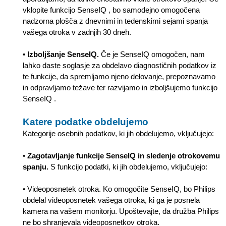
vklopite funkcijo SenseIQ , bo samodejno omogočena
nadzorna plošča z dnevnimi in tedenskimi sejami spanja
vašega otroka v zadnjih 30 dneh.
• Izboljšanje SenseIQ.
Če je SenseIQ omogočen, nam
lahko daste soglasje za obdelavo diagnostičnih podatkov iz
te funkcije, da spremljamo njeno delovanje, prepoznavamo
in odpravljamo težave ter razvijamo in izboljšujemo funkcijo
SenseIQ .
Katere podatke obdelujemo
Kategorije osebnih podatkov, ki jih obdelujemo, vključujejo:
•
Zagotavljanje funkcije SenseIQ in sledenje otrokovemu
spanju.
S funkcijo podatki, ki jih obdelujemo, vključujejo:
• Videoposnetek otroka. Ko omogočite SenseIQ, bo Philips
obdelal videoposnetek vašega otroka, ki ga je posnela
kamera na vašem monitorju. Upoštevajte, da družba Philips
ne bo shranjevala videoposnetkov otroka.