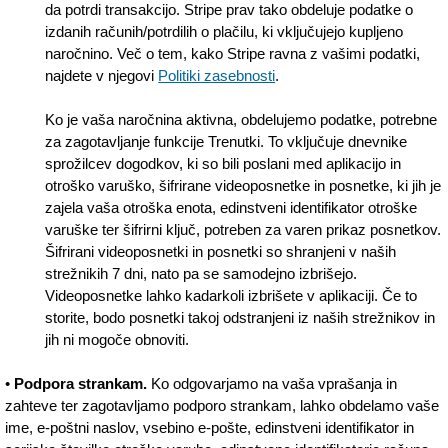
da potrdi transakcijo. Stripe prav tako obdeluje podatke o
izdanih računih/potrdilih o plačilu, ki vključujejo kupljeno
naročnino. Več o tem, kako Stripe ravna z vašimi podatki,
najdete v njegovi
Politiki zasebnosti
.
Ko je vaša naročnina aktivna, obdelujemo podatke, potrebne
za zagotavljanje funkcije Trenutki. To vključuje dnevnike
sprožilcev dogodkov, ki so bili poslani med aplikacijo in
otroško varuško, šifrirane videoposnetke in posnetke, ki jih je
zajela vaša otroška enota, edinstveni identifikator otroške
varuške ter šifrirni ključ, potreben za varen prikaz posnetkov.
Šifrirani videoposnetki in posnetki so shranjeni v naših
strežnikih 7 dni, nato pa se samodejno izbrišejo.
Videoposnetke lahko kadarkoli izbrišete v aplikaciji. Če to
storite, bodo posnetki takoj odstranjeni iz naših strežnikov in
jih ni mogoče obnoviti.
•
Podpora strankam.
Ko odgovarjamo na vaša vprašanja in
zahteve ter zagotavljamo podporo strankam, lahko obdelamo vaše
ime, e-poštni naslov, vsebino e-pošte, edinstveni identifikator in