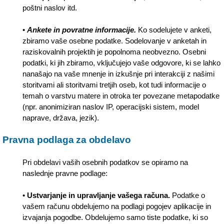
poštni naslov itd.
•
Ankete in povratne informacije.
Ko sodelujete v anketi,
zbiramo vaše osebne podatke. Sodelovanje v anketah in
raziskovalnih projektih je popolnoma neobvezno. Osebni
podatki, ki jih zbiramo, vključujejo vaše odgovore, ki se lahko
nanašajo na vaše mnenje in izkušnje pri interakciji z našimi
storitvami ali storitvami tretjih oseb, kot tudi informacije o
temah o varstvu matere in otroka ter povezane metapodatke
(npr. anonimiziran naslov IP, operacijski sistem, model
naprave, država, jezik).
Pravna podlaga za obdelavo
Pri obdelavi vaših osebnih podatkov se opiramo na
naslednje pravne podlage:
•
Ustvarjanje in upravljanje vašega računa.
Podatke o
vašem računu obdelujemo na podlagi pogojev aplikacije in
izvajanja pogodbe. Obdelujemo samo tiste podatke, ki so