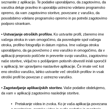
seznanite z aplikacijo. Te podatke uporabljamo, da zagotovimo, da
varuška deluje pravilno in uporablja ustrezno vdelano programsko
opremo, da vam zagotovimo storitve, povezane z varuško, da
posodobimo vdelano programsko opremo in po potrebi zagotovimo
podporo strankam.
• Ustvarjanje otroških profilov.
Ko ustvarite profil, zberemo ime
vašega otroka in vam omogočimo, da posredujete spol vašega
otroka, profilno fotografijo in datum rojstva. Ime vašega otroka
uporabljamo, da ga povežemo z eno varuško in omogočimo, da v
aplikaciji preprosto poiščete in preverite svojo varuško, zagotovimo
naše storitve, vključno s pošiljanjem potisnih obvestil in/ali sporočil
v aplikaciji, ter upravljamo nastavitve aplikacije. Če imate več kot
eno otroško varuško, lahko ustvarite več otroških profilov in vsak
otroški profil bo povezan z ustrezno varuško.
•
Zagotavljanje aplikacijskih storitev.
Vaše podatke obdelujemo,
da vam v aplikaciji zagotovimo naslednje storitve.
• Pretakanje videa in zvoka. Ko je vaša aplikacija povezana