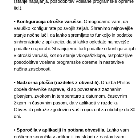
(stanje napajanja, posodobitev vdelane programske opreme
itd.).
•
Konfiguracija otroške varuške.
Omogočamo vam, da
varuško konfigurirate po svojih željah. Shranimo najnovejše
stanje nočne luči, da lahko spremljate to funkcijo in podatke
sinhronizirate z aplikacijo, da si lahko ogledate najnovejše
podatke o uporabi. Shranjujemo tudi podatke o konfiguracijah
v otroški varuški, kot so stanje vklopa/izklopa, razpoložljive
posodobitve vdelane programske opreme in nastavitve
načina zasebnosti.
•
Nadzorna plošča (razdelek z obvestili).
Družba Philips
obdela dnevnike naprave, ki so povezane z zaznanim
gibanjem, zvokom in temperaturo z datumom, časovnim
žigom in časovnim pasom, da v aplikaciji v razdelku
Obvestila prikaže zgodovino vaših opozoril za obdobje do 30
dni.
•
Sporočila v aplikaciji in potisna obvestila.
Lahko vam
pošljemo sporočila v aplikaciji inv skladu z nastavitvami