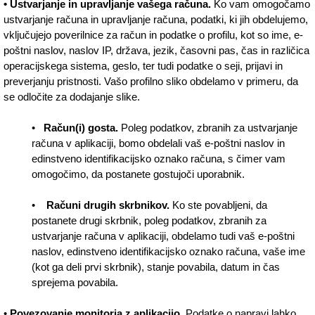
• Ustvarjanje in upravljanje vašega računa.
Ko vam omogočamo
ustvarjanje računa in upravljanje računa, podatki, ki jih obdelujemo,
vključujejo poverilnice za račun in podatke o profilu, kot so ime, e-
poštni naslov, naslov IP, država, jezik, časovni pas, čas in različica
operacijskega sistema, geslo, ter tudi podatke o seji, prijavi in
preverjanju pristnosti. Vašo profilno sliko obdelamo v primeru, da
se odločite za dodajanje slike.
•
Račun(i) gosta.
Poleg podatkov, zbranih za ustvarjanje
računa v aplikaciji, bomo obdelali vaš e-poštni naslov in
edinstveno identifikacijsko oznako računa, s čimer vam
omogočimo, da postanete gostujoči uporabnik.
•
Računi drugih skrbnikov.
Ko ste povabljeni, da
postanete drugi skrbnik, poleg podatkov, zbranih za
ustvarjanje računa v aplikaciji, obdelamo tudi vaš e-poštni
naslov, edinstveno identifikacijsko oznako računa, vaše ime
(kot ga deli prvi skrbnik), stanje povabila, datum in čas
sprejema povabila.
•
Povezovanje monitorja z aplikacijo.
Podatke o napravi lahko