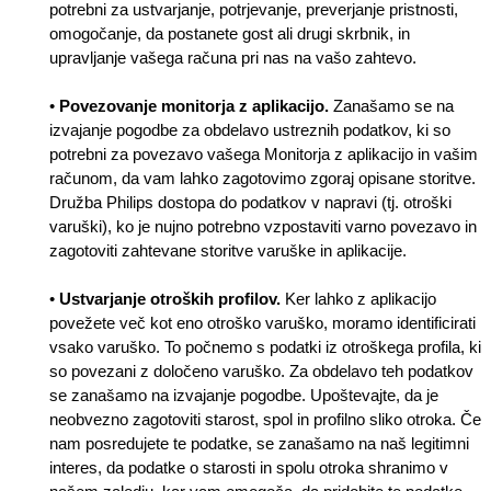
potrebni za ustvarjanje, potrjevanje, preverjanje pristnosti,
omogočanje, da postanete gost ali drugi skrbnik, in
upravljanje vašega računa pri nas na vašo zahtevo.
•
Povezovanje monitorja z aplikacijo.
Zanašamo se na
izvajanje pogodbe za obdelavo ustreznih podatkov, ki so
potrebni za povezavo vašega Monitorja z aplikacijo in vašim
računom, da vam lahko zagotovimo zgoraj opisane storitve.
Družba Philips dostopa do podatkov v napravi (tj. otroški
varuški), ko je nujno potrebno vzpostaviti varno povezavo in
zagotoviti zahtevane storitve varuške in aplikacije.
•
Ustvarjanje otroških profilov.
Ker lahko z aplikacijo
povežete več kot eno otroško varuško, moramo identificirati
vsako varuško. To počnemo s podatki iz otroškega profila, ki
so povezani z določeno varuško. Za obdelavo teh podatkov
se zanašamo na izvajanje pogodbe. Upoštevajte, da je
neobvezno zagotoviti starost, spol in profilno sliko otroka. Če
nam posredujete te podatke, se zanašamo na naš legitimni
interes, da podatke o starosti in spolu otroka shranimo v