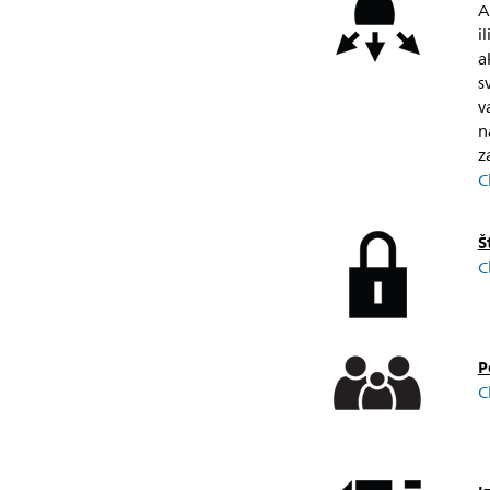
A
i
a
s
v
n
z
C
Š
C
P
C