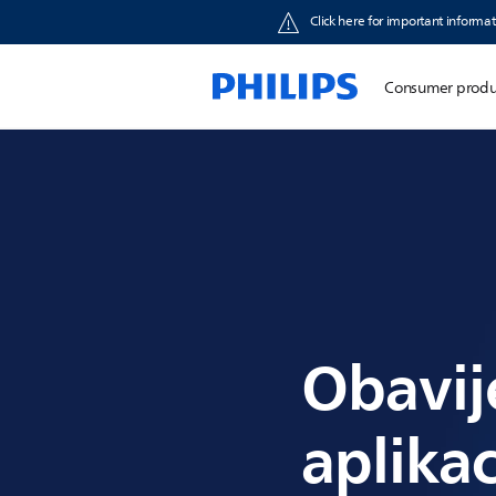
Click here for important informat
Consumer produ
Obavije
aplika