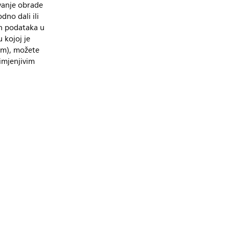
avanje obrade
dno dali ili
ih podataka u
 kojoj je
om), možete
imjenjivim