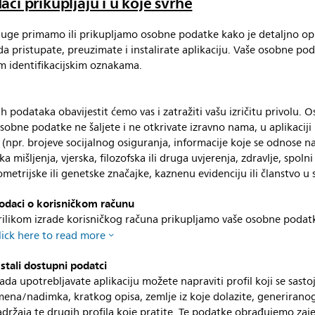
aci prikupljaju i u koje svrhe
luge primamo ili prikupljamo osobne podatke kako je detaljno op
ada pristupate, preuzimate i instalirate aplikaciju. Vaše osobne po
m identifikacijskim oznakama.
vih podataka obavijestit ćemo vas i zatražiti vašu izričitu privolu. 
sobne podatke ne šaljete i ne otkrivate izravno nama, u aplikaciji 
in (npr. brojeve socijalnog osiguranja, informacije koje se odnose na
a mišljenja, vjerska, filozofska ili druga uvjerenja, zdravlje, spolni 
ometrijske ili genetske značajke, kaznenu evidenciju ili članstvo u 
odaci o korisničkom računu
rilikom izrade korisničkog računa prikupljamo vaše osobne podat
lick here to read more
stali dostupni podatci
ada upotrebljavate aplikaciju možete napraviti profil koji se sasto
mena/nadimka, kratkog opisa, zemlje iz koje dolazite, generirano
adržaja te drugih profila koje pratite. Te podatke obrađujemo zaj