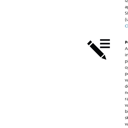
i
a
S
(
C
P
A
i
p
o
p
v
d
n
r
v
b
s
v