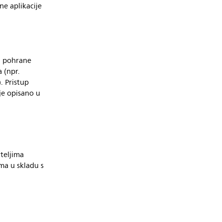
ne aplikacije
a pohrane
 (npr.
. Pristup
je opisano u
teljima
ma u skladu s