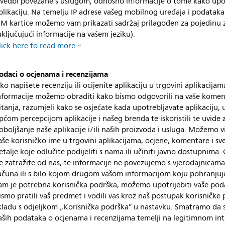
zvedbi povezane s uslugom, odnosno informacije o tome kako upo
plikaciju. Na temelju IP adrese vašeg mobilnog uređaja i podatak
IM kartice možemo vam prikazati sadržaj prilagođen za pojedinu 
uključujući informacije na vašem jeziku).
lick here to read more
odaci o ocjenama i recenzijama
ko napišete recenziju ili ocijenite aplikaciju u trgovini aplikacijam
nformacije možemo obraditi kako bismo odgovorili na vaše komen
itanja, razumjeli kako se osjećate kada upotrebljavate aplikaciju, 
pćom percepcijom aplikacije i našeg brenda te iskoristili te uvide 
oboljšanje naše aplikacije i/ili naših proizvoda i usluga. Možemo v
aše korisničko ime u trgovini aplikacijama, ocjene, komentare i sve
etalje koje odlučite podijeliti s nama ili učiniti javno dostupnima.
e zatražite od nas, te informacije ne povezujemo s vjerodajnicama
ačuna ili s bilo kojom drugom vašom informacijom koju pohranju
am je potrebna korisnička podrška, možemo upotrijebiti vaše po
ismo pratili vaš predmet i vodili vas kroz naš postupak korisničke
kladu s odjeljkom „Korisnička podrška” u nastavku. Smatramo da 
aših podataka o ocjenama i recenzijama temelji na legitimnom in