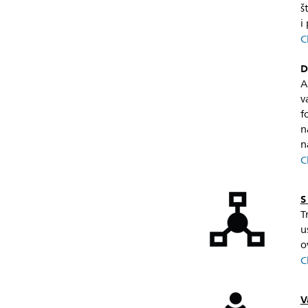
š
i
C
D
A
v
f
n
n
C
S
T
u
o
C
V