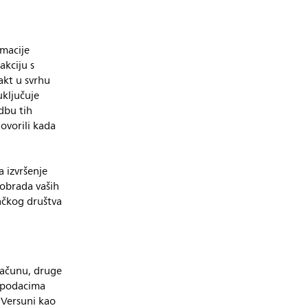
macije
akciju s
akt u svrhu
uključuje
dbu tih
ovorili kada
 izvršenje
obrada vaših
ačkog društva
računu, druge
s podacima
a Versuni kao