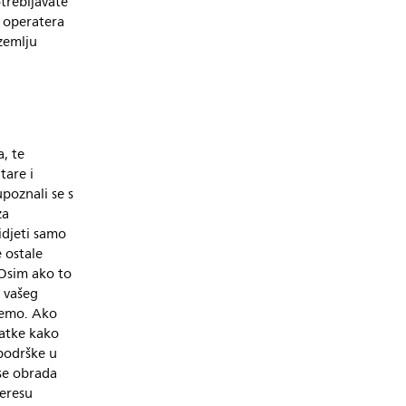
trebljavate
a operatera
zemlju
a, te
tare i
upoznali se s
za
idjeti samo
 ostale
 Osim ako to
 vašeg
jemo. Ako
datke kako
 podrške u
se obrada
teresu