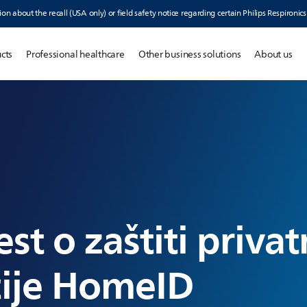
ion about the recall (USA only) or field safety notice regarding certain Philips Respironic
cts
Professional healthcare
Other business solutions
About us
st o zaštiti privat
cije HomeID