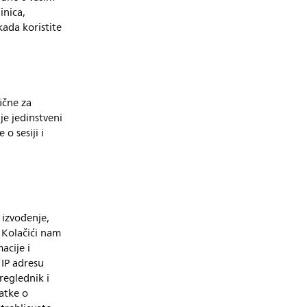
inica,
ada koristite
ične za
je jedinstveni
o sesiji i
 izvođenje,
 Kolačići nam
acije i
 IP adresu
reglednik i
datke o