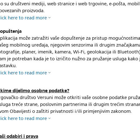
to su društveni mediji, web stranice i web trgovine, e-pošta, mobil
 povezanih proizvoda.
lick here to read more
opuštenja
plikacija može zatražiti vaše dopuštenje za pristup mogućnostim
ašeg mobilnog uređaja, njegovim senzorima ili drugim značajkama
otografije, planer, imenik, kamera, Wi-Fi, geolokacija ili Bluetooth)
am je potreban kada je to izričito nužno za pružanje usluga kako 
astavku.
lick here to read more
 kime dijelimo osobne podatke?
rgovačko društvo Versuni može otkriti vaše osobne podatke pruža
sluga treće strane, poslovnim partnerima ili drugim trećim strana
vom Obavijesti o zaštiti privatnosti i/ili primjenjivim zakonom.
lick here to read more
aši odabiri i prava