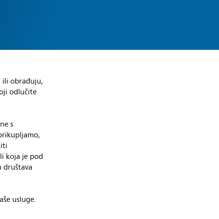
ili obrađuju,
oji odlučite
ne s
prikupljamo,
iti
li koja je pod
h društava
aše usluge.