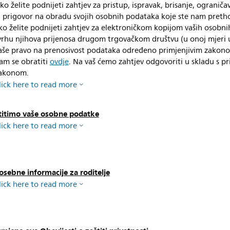
ko želite podnijeti zahtjev za pristup, ispravak, brisanje, ogranič
li prigovor na obradu svojih osobnih podataka koje ste nam pretho
ko želite podnijeti zahtjev za elektroničkom kopijom vaših osobn
vrhu njihova prijenosa drugom trgovačkom društvu (u onoj mjeri u
aše pravo na prenosivost podataka određeno primjenjivim zakon
am se obratiti
ovdje
. Na vaš ćemo zahtjev odgovoriti u skladu s pr
akonom.
lick here to read more
titimo vaše osobne podatke
lick here to read more
osebne informacije za roditelje
lick here to read more