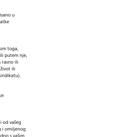
isano u
datke
Osim toga,
ili putem nje,
 rasno ili
život ili
sindikatu).
ke.
ji od vašeg
g i omiljenog
edno s vašim