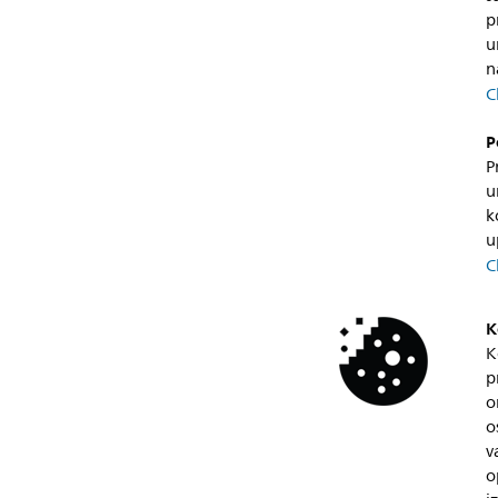
p
u
n
C
P
P
u
k
u
C
K
K
p
o
o
v
o