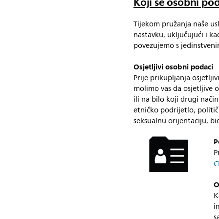
Koji se osobni pod
Tijekom pružanja naše us
nastavku, uključujući i k
povezujemo s jedinstveni
Osjetljivi osobni podaci
Prije prikupljanja osjetlji
molimo vas da osjetljive o
ili na bilo koji drugi nač
etničko podrijetlo, političk
seksualnu orijentaciju, bi
P
P
C
O
K
i
s