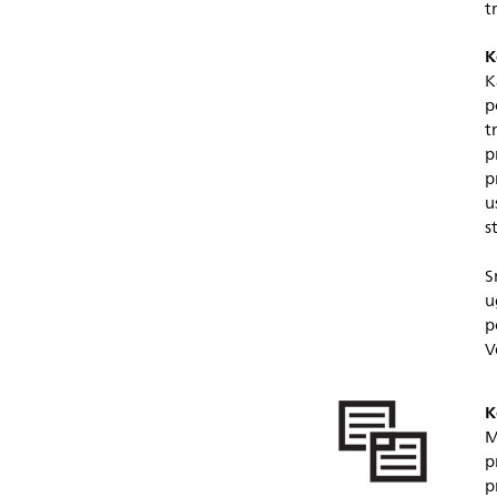
t
K
K
p
t
p
p
u
s
S
u
p
V
K
M
p
p