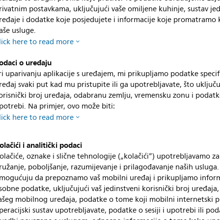
rivatnim postavkama, uključujući vaše omiljene kuhinje, sustav jed
ređaje i dodatke koje posjedujete i informacije koje promatramo k
aše usluge.
lick here to read more
odaci o uređaju
ri uparivanju aplikacije s uređajem, mi prikupljamo podatke specif
ređaj svaki put kad mu pristupite ili ga upotrebljavate, što uključu
orisnički broj uređaja, odabranu zemlju, vremensku zonu i podatke 
potrebi. Na primjer, ovo može biti:
lick here to read more
olačići i analitički podaci
olačiće, oznake i slične tehnologije („kolačići”) upotrebljavamo za
ružanje, poboljšanje, razumijevanje i prilagođavanje naših usluga.
mogućuju da prepoznamo vaš mobilni uređaj i prikupljamo inform
sobne podatke, uključujući vaš jedinstveni korisnički broj uređaja,
ašeg mobilnog uređaja, podatke o tome koji mobilni internetski p
peracijski sustav upotrebljavate, podatke o sesiji i upotrebi ili po