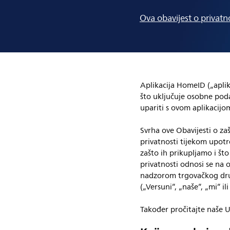
Ova obavijest o privatno
Aplikacija HomeID („aplik
što uključuje osobne podat
upariti s ovom aplikacijo
Svrha ove Obavijesti o za
privatnosti tijekom upotr
zašto ih prikupljamo i što
privatnosti odnosi se na o
nadzorom trgovačkog druš
(„Versuni”, „naše”, „mi” ili
Također pročitajte naše U