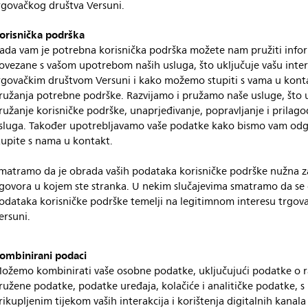
rgovačkog društva Versuni.
orisnička podrška
ada vam je potrebna korisnička podrška možete nam pružiti infor
ovezane s vašom upotrebom naših usluga, što uključuje vašu inter
rgovačkim društvom Versuni i kako možemo stupiti s vama u kont
ružanja potrebne podrške. Razvijamo i pružamo naše usluge, što 
ružanje korisničke podrške, unaprjeđivanje, popravljanje i prilago
sluga. Također upotrebljavamo vaše podatke kako bismo vam odg
tupite s nama u kontakt.
matramo da je obrada vaših podataka korisničke podrške nužna za
govora u kojem ste stranka. U nekim slučajevima smatramo da se 
odataka korisničke podrške temelji na legitimnom interesu trgov
ersuni.
ombinirani podaci
ožemo kombinirati vaše osobne podatke, uključujući podatke o 
ružene podatke, podatke uređaja, kolačiće i analitičke podatke, 
rikupljenim tijekom vaših interakcija i korištenja digitalnih kanal