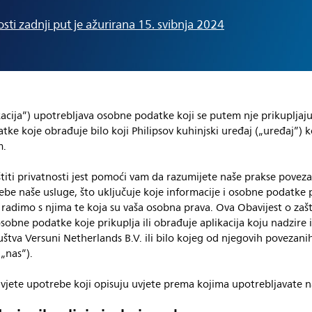
sti zadnji put je ažurirana 15. svibnja 2024
acija”) upotrebljava osobne podatke koji se putem nje prikupljaju 
ke koje obrađuje bilo koji Philipsov kuhinjski uređaj („uređaj”) k
m.
štiti privatnosti jest pomoći vam da razumijete naše prakse poveza
ebe naše usluge, što uključuje koje informacije i osobne podatke 
 radimo s njima te koja su vaša osobna prava. Ova Obavijest o zašt
sobne podatke koje prikuplja ili obrađuje aplikacija koju nadzire i
tva Versuni Netherlands B.V. ili bilo kojeg od njegovih povezani
 „nas”).
vjete upotrebe koji opisuju uvjete prema kojima upotrebljavate n