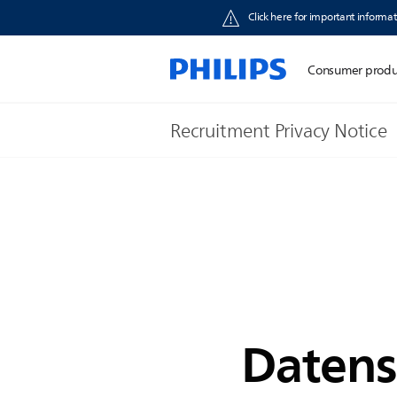
Click here for important informat
Consumer produ
Recruitment Privacy Notice
Datens