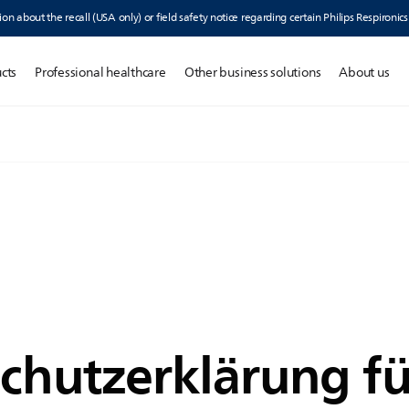
ion about the recall (USA only) or field safety notice regarding certain Philips Respironic
cts
Professional healthcare
Other business solutions
About us
chutzerklärung fü