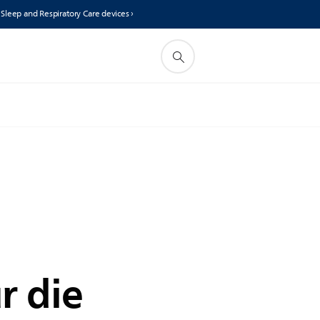
s Sleep and Respiratory Care devices ›
r die