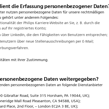
ent die Erfassung personenbezogener Daten
ister nutzen personenbezogene Daten für unsere rechtmäßigen
u gehört unter anderem Folgendes:
ionalität der Philips Karriere-Website an Sie, z. B. durch die
 auf Ihr registriertes Konto;
 über LinkedIn, die den Fähigkeiten von Benutzern entsprechen;
enutzern über neue Stellenausschreibungen per E-Mail;
erbungsverfahren.
vitäten mit Ihrer Zustimmung.
ersonenbezogene Daten weitergegeben?
ffenden personenbezogenen Daten an folgende Dienstanbieter
00 Gibraltar Road, Suite 315 Horsham, PA 19044, UK);
oneridge Mall Road Pleasanton, CA 94588, USA);
ard Place, 2nd Floor, – London EC2A 3 BE, UK);