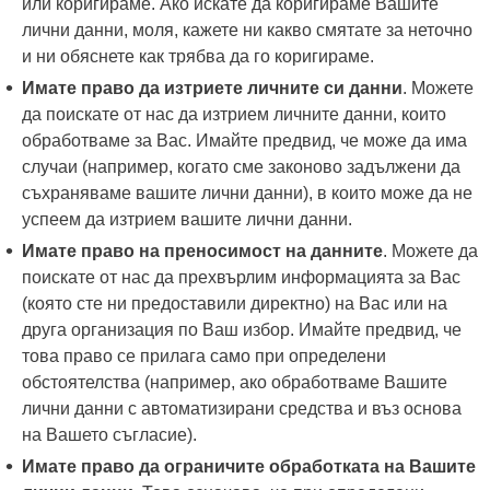
или коригираме. Ако искате да коригираме Вашите
лични данни, моля, кажете ни какво смятате за неточно
и ни обяснете как трябва да го коригираме.
Имате право да изтриете личните си данни
. Можете
да поискате от нас да изтрием личните данни, които
обработваме за Вас. Имайте предвид, че може да има
случаи (например, когато сме законово задължени да
съхраняваме вашите лични данни), в които може да не
успеем да изтрием вашите лични данни.
Имате право на преносимост на данните
. Можете да
поискате от нас да прехвърлим информацията за Вас
(която сте ни предоставили директно) на Вас или на
друга организация по Ваш избор. Имайте предвид, че
това право се прилага само при определени
обстоятелства (например, ако обработваме Вашите
лични данни с автоматизирани средства и въз основа
на Вашето съгласие).
Имате право да ограничите обработката на Вашите