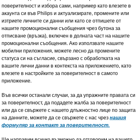
поверителност и избора сами, например като влезете в
акаунта си във Philips и актуализирате, промените или
изтриете личните си данни или като се отпишете от
нашите промоционални съобщения чрез бутона за
отписване (връзка), включен в долната част на нашите
промоционални съобщения. Ако използвате нашите
мобилни приложения, можете лесно да промените
статуса си на съгласие, свързано с обработката на
вашите лични данни в контекста на приложението, като
влезете в настройките за поверителност в самото
приложение.
Във всички останали случаи, за да упражните правата си
за поверителност, да подадете жалба за поверителност
или да се свържете с нашето длъжностно лице по защита
на данните, можете да се свържете с нас чрез
нашия
формуляр за контакт за поверителност.
Ще направим всичко възможно да отговорим на вашето