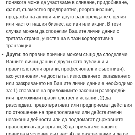
понякога може да участваме в сливане, придобиване,
фалит, съвместно предприятие, реорганизация,
продажба на активи или друго разпореждане с целия
или част от нашия бизнес, активи или акции. В тези
случаи можем да споделим Вашите лични данни с
третата страна, участваща в тази корпоративна
транзакция.
Други
: по правни причини можем също да споделяме
Вашите лични данни с други (като публични и
правителствени органи, професионални съветници),
ако установим, че достъпът, използването, запазването
или разкриването на Вашите лични данни е необходимо
за: 1) спазване на приложимите закони и разпоредби
или приложими правителствени искания; 2) да
разследват, предотвратяват или предприемат действия
по отношение на предполагаеми или действителни
незаконни дейности или да подпомагат държавните
правоприлагащи органи; 3) да прилагаме нашите
правила и условия към вас; 4) да разследваме и да се