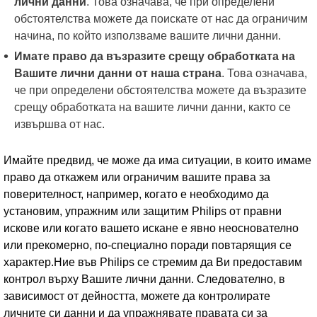
лични данни
. Това означава, че при определени
обстоятелства можете да поискате от нас да ограничим
начина, по който използваме вашите лични данни.
Имате право да възразите срещу обработката на
Вашите лични данни от наша страна
. Това означава,
че при определени обстоятелства можете да възразите
срещу обработката на вашите лични данни, както се
извършва от нас.
Имайте предвид, че може да има ситуации, в които имаме
право да откажем или ограничим вашите права за
поверителност, например, когато е необходимо да
установим, упражним или защитим Philips от правни
искове или когато вашето искане е явно неоснователно
или прекомерно, по-специално поради повтарящия се
характер.Ние във Philips се стремим да Ви предоставим
контрол върху Вашите лични данни. Следователно, в
зависимост от дейността, можете да контролирате
личните си данни и да упражнявате правата си за