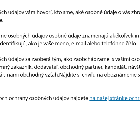
ch údajov vám hovorí, kto sme, aké osobné údaje o vás zh
e.
ne osobných údajov osobné údaje znamenajú akékoľvek inf
entifikujú, ako je vaše meno, e-mail alebo telefónne číslo.
ch údajov sa zaoberá tým, ako zaobchádzame s vašimi oso
emný zákazník, dodávateľ, obchodný partner, kandidát, návš
má s nami obchodný vzťah.Nájdite si chvíľu na oboznámenie
poch ochrany osobných údajov nájdete
na našej stránke och