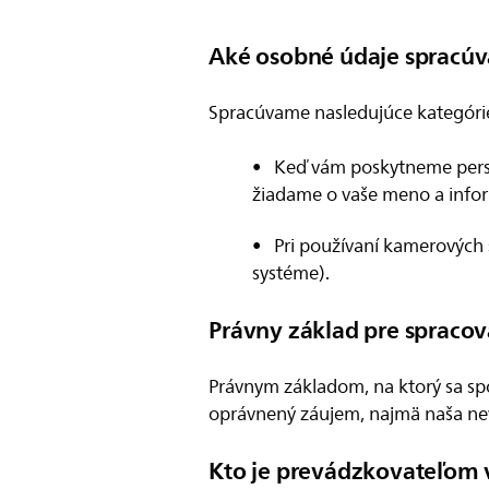
Aké osobné údaje spracú
Spracúvame nasledujúce kategóri
• Keď vám poskytneme person
žiadame o vaše meno a inform
• Pri používaní kamerových
systéme).
Právny základ pre spracov
Právnym základom, na ktorý sa spo
oprávnený záujem, najmä naša nev
Kto je prevádzkovateľom 