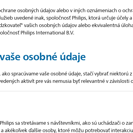
 ochrane osobných údajov alebo v iných oznámeniach o och
žieb uvedené inak, spoločnosť Philips, ktorá určuje účely a
ádzkovateľ" vašich osobných údajov alebo ekvivalentná úloh
oločnosť Philips International B.V.
vaše osobné údaje
 ako spracúvame vaše osobné údaje, stačí vybrať niektorú z na
dených aktivít pre vás nemusia byť relevantné v závislosti o
 Philips sa stretávame s návštevníkmi, ako sú uchádzači o za
y a akékoľvek ďalšie osoby, ktoré môžu potrebovať interakc