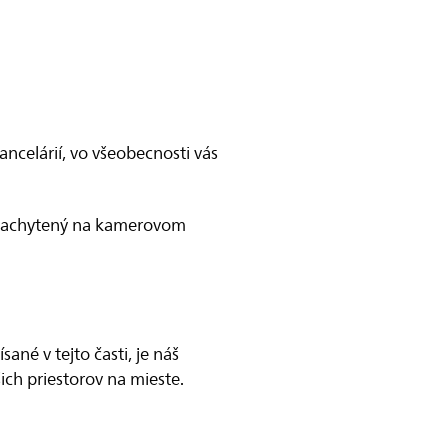
celárií, vo všeobecnosti vás
 zachytený na kamerovom
né v tejto časti, je náš
ch priestorov na mieste.