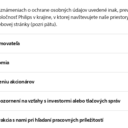
h oznámeniach o ochrane osobných údajov uvedené inak, pr
očnosť Philips v krajine, v ktorej navštevujete naše priestor
ovej stránky (pozri pätu).
amovateľa
omia
eniu akcionárov
pozornení na vzťahy s investormi alebo tlačových správ
akcia s nami pri hľadaní pracovných príležitostí