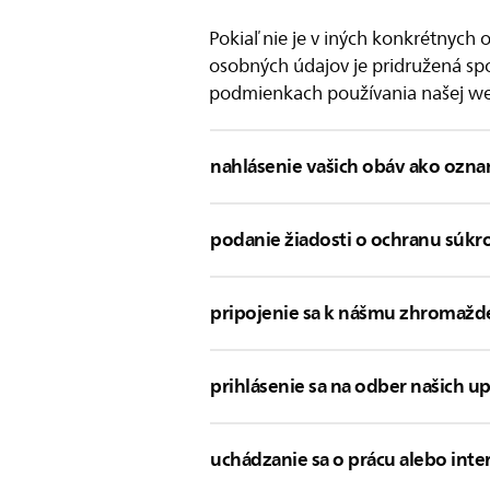
Pokiaľ nie je v iných konkrétnyc
osobných údajov je pridružená spol
podmienkach používania našej web
nahlásenie vašich obáv ako ozn
podanie žiadosti o ochranu súkr
pripojenie sa k nášmu zhromažd
prihlásenie sa na odber našich u
uchádzanie sa o prácu alebo inter