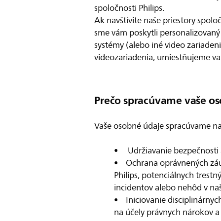
spoločnosti Philips.
Ak navštívite naše priestory spolo
sme vám poskytli personalizovaný
systémy (alebo iné video zariaden
videozariadenia, umiestňujeme var
Prečo spracúvame vaše os
Vaše osobné údaje spracúvame na 
• Udržiavanie bezpečnosti a
• Ochrana oprávnených záujm
Philips, potenciálnych trest
incidentov alebo nehôd v naš
• Iniciovanie disciplinárny
na účely právnych nárokov a