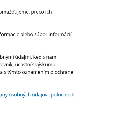
romažďujeme, prečo ich
ormácie alebo súbor informácií,
bnými údajmi, keď s nami
tevník, účastník výskumu,
 sa s týmto oznámením o ochrane
rany osobných údajov spoločnosti