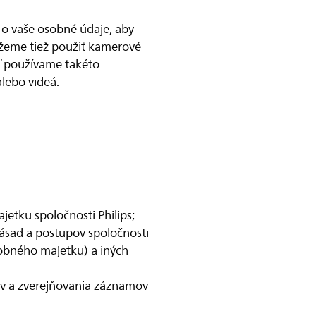
ť o vaše osobné údaje, aby
ôžeme tiež použiť kamerové
eď používame takéto
lebo videá.
etku spoločnosti Philips;
ásad a postupov spoločnosti
osobného majetku) a iných
ov a zverejňovania záznamov