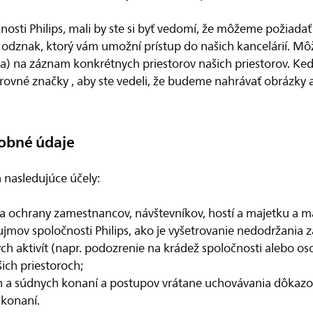
čnosti Philips, mali by ste si byť vedomí, že môžeme požiada
 odznak, ktorý vám umožní prístup do našich kancelárií. M
ia) na záznam konkrétnych priestorov našich priestorov. K
ovné značky , aby ste vedeli, že budeme nahrávať obrázky a
obné údaje
nasledujúce účely:
 ochrany zamestnancov, návštevníkov, hostí a majetku a maj
ov spoločnosti Philips, ako je vyšetrovanie nedodržania z
ných aktivít (napr. podozrenie na krádež spoločnosti alebo 
ich priestoroch;
ch a súdnych konaní a postupov vrátane uchovávania dôkaz
 konaní.