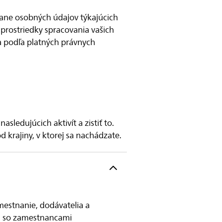
rane osobných údajov týkajúcich
 prostriedky spracovania vašich
a podľa platných právnych
sledujúcich aktivít a zistiť to.
d krajiny, v ktorej sa nachádzate.
mestnanie, dodávatelia a
iu so zamestnancami