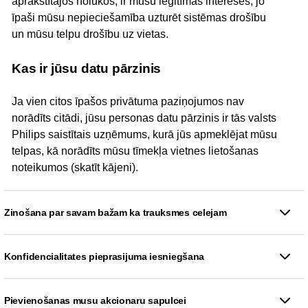
aprakstītajos nolūkos, ir mūsu leģitīmās intereses, jo
īpaši mūsu nepieciešamība uzturēt sistēmas drošību
un mūsu telpu drošību uz vietas.
Kas ir jūsu datu pārzinis
Ja vien citos īpašos privātuma paziņojumos nav
norādīts citādi, jūsu personas datu pārzinis ir tās valsts
Philips saistītais uzņēmums, kurā jūs apmeklējat mūsu
telpas, kā norādīts mūsu tīmekļa vietnes lietošanas
noteikumos (skatīt kājeni).
Zinošana par savam bažam ka trauksmes celejam
Konfidencialitates pieprasijuma iesniegšana
Pievienošanas musu akcionaru sapulcei