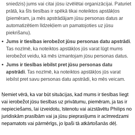
sniedzis) jums vai citai jūsu izvēlētai organizācijai. Paturiet
prātā, ka šīs tiesības ir spēkā tikai noteiktos apstākļos
(piemēram, ja mēs apstrādājam jūsu personas datus ar
automatizētiem līdzekļiem un pamatojoties uz jūsu
piekrišanu).
Jums ir tiesības ierobežot jūsu personas datu apstrādi
.
Tas nozīmē, ka noteiktos apstākļos jūs varat lūgt mums
ierobežot veidu, kā mēs izmantojam jūsu personas datus.
Jums ir tiesības iebilst pret jūsu personas datu
apstrādi
. Tas nozīmē, ka noteiktos apstākļos jūs varat
iebilst pret savu personas datu apstrādi, ko mēs veicam.
Ņemiet vērā, ka var būt situācijas, kad mums ir tiesības liegt
vai ierobežot jūsu tiesības uz privātumu, piemēram, ja tas ir
nepieciešams, lai izveidotu, īstenotu vai aizstāvētu Philips no
juridiskām prasībām vai ja jūsu pieprasījums ir acīmredzami
nepamatots vai pārmērīgs, jo īpaši tā atkārtošanās dēļ.