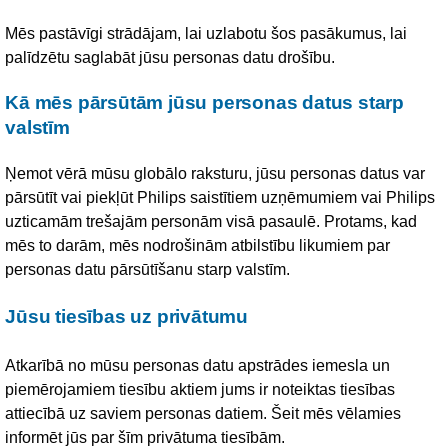
Mēs pastāvīgi strādājam, lai uzlabotu šos pasākumus, lai
palīdzētu saglabāt jūsu personas datu drošību.
Kā mēs pārsūtām jūsu personas datus starp
valstīm
Ņemot vērā mūsu globālo raksturu, jūsu personas datus var
pārsūtīt vai piekļūt Philips saistītiem uzņēmumiem vai Philips
uzticamām trešajām personām visā pasaulē. Protams, kad
mēs to darām, mēs nodrošinām atbilstību likumiem par
personas datu pārsūtīšanu starp valstīm.
Jūsu tiesības uz privātumu
Atkarībā no mūsu personas datu apstrādes iemesla un
piemērojamiem tiesību aktiem jums ir noteiktas tiesības
attiecībā uz saviem personas datiem. Šeit mēs vēlamies
informēt jūs par šīm privātuma tiesībām.