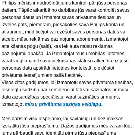
Philips mērķis ir nodrošināt jums kontroli pār jūsu personas
datiem. Tāpēc atkarībā no darbības jūs varat kontrolēt savus
personas datus un izmantot savas privātuma tiesības un
izvēles pats, piemēram, piesakoties savā Philips kontā un
atjauninot, modificējot vai dzēšot savus personas datus vai
atceļot mūsu reklāmas paziņojumu abonementu, izmantojot
atteikšanās pogu (saiti), kas iekļauta mūsu reklāmas
paziņojumu apakšā. Ja izmantojat mūsu mobilās lietotnes,
varat viegli mainīt savu piekrišanas statusu attiecībā uz jūsu
personas datu apstrādi lietotnes kontekstā, piekļūstot
privātuma iestatījumiem pašā lietotnē.
Visos citos gadījumos, lai izmantotu savas privātuma tiesības,
iesniegtu sūdzību par konfidencialitāti vai sazinātos ar mūsu
datu aizsardzības speciālistu, varat sazināties ar mums,
izmantojot
mūsu privātuma saziņas veidlapu.
Mēs darīsim visu iespējamo, lai savlaicīgi un bez maksas
izskatītu jūsu pieprasījumu. Dažos gadījumos mēs varam lūgt
jums pārbaudīt savu identitāti pirms jūsu pieprasījuma