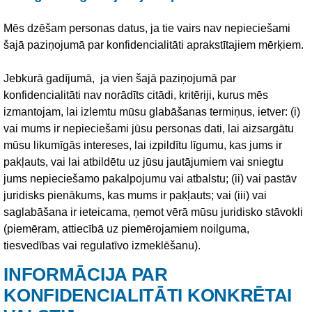
Mēs dzēšam personas datus, ja tie vairs nav nepieciešami
šajā paziņojumā par konfidencialitāti aprakstītajiem mērķiem.
Jebkurā gadījumā, ja vien šajā paziņojumā par
konfidencialitāti nav norādīts citādi, kritēriji, kurus mēs
izmantojam, lai izlemtu mūsu glabāšanas termiņus, ietver: (i)
vai mums ir nepieciešami jūsu personas dati, lai aizsargātu
mūsu likumīgās intereses, lai izpildītu līgumu, kas jums ir
pakļauts, vai lai atbildētu uz jūsu jautājumiem vai sniegtu
jums nepieciešamo pakalpojumu vai atbalstu; (ii) vai pastāv
juridisks pienākums, kas mums ir pakļauts; vai (iii) vai
saglabāšana ir ieteicama, ņemot vērā mūsu juridisko stāvokli
(piemēram, attiecībā uz piemērojamiem noilguma,
tiesvedības vai regulatīvo izmeklēšanu).
INFORMĀCIJA PAR
KONFIDENCIALITĀTI KONKRĒTAI