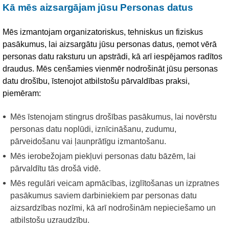
Kā mēs aizsargājam jūsu Personas datus
Mēs izmantojam organizatoriskus, tehniskus un fiziskus
pasākumus, lai aizsargātu jūsu personas datus, ņemot vērā
personas datu raksturu un apstrādi, kā arī iespējamos radītos
draudus. Mēs cenšamies vienmēr nodrošināt jūsu personas
datu drošību, īstenojot atbilstošu pārvaldības praksi,
piemēram:
Mēs īstenojam stingrus drošības pasākumus, lai novērstu
personas datu noplūdi, iznīcināšanu, zudumu,
pārveidošanu vai ļaunprātīgu izmantošanu.
Mēs ierobežojam piekļuvi personas datu bāzēm, lai
pārvaldītu tās drošā vidē.
Mēs regulāri veicam apmācības, izglītošanas un izpratnes
pasākumus saviem darbiniekiem par personas datu
aizsardzības nozīmi, kā arī nodrošinām nepieciešamo un
atbilstošu uzraudzību.