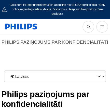
Click here for important information about the recall (USA only) or field safety
notice regarding certain Philips Respironics Sleep and Respiratory Care
devices ›
PHILIPS PAZIŅOJUMS PAR KONFIDENCIALITĀTI
Philips paziņojums par
konfidencialitāti