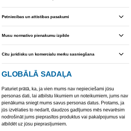
Petniecibas un attistibas pasakumi
Musu normativo pienakumu izpilde
Citu juridisku un komercialu merku sasniegšana
GLOBĀLĀ SADAĻA
Paturiet prātā, ka, ja vien mums nav nepieciešami jūsu
personas dati, lai atbilstu likumiem un noteikumiem, jums nav
pienākuma sniegt mums savus personas datus. Protams, ja
jūs izvēlaties to nedarīt, daudzos gadījumos mēs nevarēsim
nodrošināt jums pieprasītos produktus vai pakalpojumus vai
atbildēt uz jūsu pieprasījumiem.