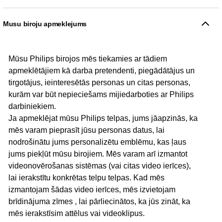
Musu biroju apmeklejums
Mūsu Philips birojos mēs tiekamies ar tādiem
apmeklētājiem kā darba pretendenti, piegādātājus un
tirgotājus, ieinteresētās personas un citas personas,
kurām var būt nepieciešams mijiedarboties ar Philips
darbiniekiem.
Ja apmeklējat mūsu Philips telpas, jums jāapzinās, ka
mēs varam pieprasīt jūsu personas datus, lai
nodrošinātu jums personalizētu emblēmu, kas ļaus
jums piekļūt mūsu birojiem. Mēs varam arī izmantot
videonovērošanas sistēmas (vai citas video ierīces),
lai ierakstītu konkrētas telpu telpas. Kad mēs
izmantojam šādas video ierīces, mēs izvietojam
brīdinājuma zīmes , lai pārliecinātos, ka jūs zināt, ka
mēs ierakstīsim attēlus vai videoklipus.