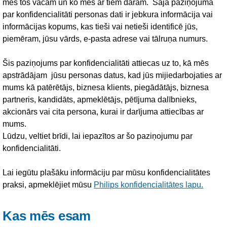
mēs tos vācam un ko mēs ar tiem darām. Šajā paziņojumā
par konfidencialitāti personas dati ir jebkura informācija vai
informācijas kopums, kas tieši vai netieši identificē jūs,
piemēram, jūsu vārds, e-pasta adrese vai tālruņa numurs.
Šis paziņojums par konfidencialitāti attiecas uz to, kā mēs
apstrādājam jūsu personas datus, kad jūs mijiedarbojaties ar
mums kā patērētājs, biznesa klients, piegādātājs, biznesa
partneris, kandidāts, apmeklētājs, pētījuma dalībnieks,
akcionārs vai cita persona, kurai ir darījuma attiecības ar
mums.
Lūdzu, veltiet brīdi, lai iepazītos ar šo paziņojumu par
konfidencialitāti.
Lai iegūtu plašāku informāciju par mūsu konfidencialitātes
praksi, apmeklējiet mūsu
Philips konfidencialitātes lapu.
Kas mēs esam