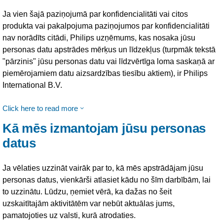
Ja vien šajā paziņojumā par konfidencialitāti vai citos
produkta vai pakalpojuma paziņojumos par konfidencialitāti
nav norādīts citādi, Philips uzņēmums, kas nosaka jūsu
personas datu apstrādes mērķus un līdzekļus (turpmāk tekstā
"pārzinis" jūsu personas datu vai līdzvērtīga loma saskaņā ar
piemērojamiem datu aizsardzības tiesību aktiem), ir Philips
International B.V.
Click here to read more
Kā mēs izmantojam jūsu personas
datus
Ja vēlaties uzzināt vairāk par to, kā mēs apstrādājam jūsu
personas datus, vienkārši atlasiet kādu no šīm darbībām, lai
to uzzinātu. Lūdzu, ņemiet vērā, ka dažas no šeit
uzskaitītajām aktivitātēm var nebūt aktuālas jums,
pamatojoties uz valsti, kurā atrodaties.