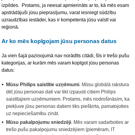
izpildes. Protams, ja neesat apmierināts ar to, kā mēs esam
apstrādājuši jūsu pieprasījumu, varat iesniegt sūdzību
uzraudzības iestādei, kas ir kompetenta jūsu valstī vai
reģionā.
Ar ko mēs kopīgojam jūsu personas datus
Ja vien šajā paziņojumā nav norādīts citādi, šīs ir trešo pušu
kategorijas, ar kurām mēs varam kopīgot jūsu personas
datus:
Mūsu Philips saistītie uzņēmumi
. Mūsu globālā rakstura
dēļ jūsu personas dati var tikt izpausti citiem Philips
saistītajiem uzņēmumiem. Protams, mēs nodrošināsim, ka
piekļuve jūsu personas datiem tiks piešķirta, pamatojoties
uz nepieciešamību zināt.
Mūsu pakalpojumu sniedzēji
. Mēs varam sadarboties ar
trešo pušu pakalpojumu sniedzējiem (piemēram, IT