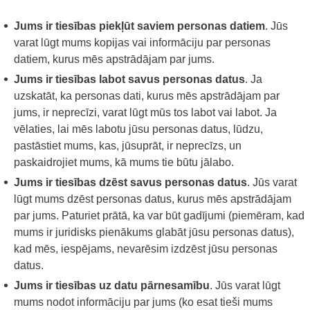
Jums ir tiesības piekļūt saviem personas datiem
. Jūs
varat lūgt mums kopijas vai informāciju par personas
datiem, kurus mēs apstrādājam par jums.
Jums ir tiesības labot savus personas datus
. Ja
uzskatāt, ka personas dati, kurus mēs apstrādājam par
jums, ir neprecīzi, varat lūgt mūs tos labot vai labot. Ja
vēlaties, lai mēs labotu jūsu personas datus, lūdzu,
pastāstiet mums, kas, jūsuprāt, ir neprecīzs, un
paskaidrojiet mums, kā mums tie būtu jālabo.
Jums ir tiesības dzēst savus personas datus
. Jūs varat
lūgt mums dzēst personas datus, kurus mēs apstrādājam
par jums. Paturiet prātā, ka var būt gadījumi (piemēram, kad
mums ir juridisks pienākums glabāt jūsu personas datus),
kad mēs, iespējams, nevarēsim izdzēst jūsu personas
datus.
Jums ir tiesības uz datu pārnesamību
. Jūs varat lūgt
mums nodot informāciju par jums (ko esat tieši mums