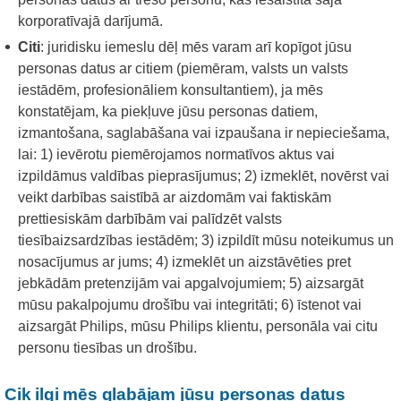
korporatīvajā darījumā.
Citi
: juridisku iemeslu dēļ mēs varam arī kopīgot jūsu
personas datus ar citiem (piemēram, valsts un valsts
iestādēm, profesionāliem konsultantiem), ja mēs
konstatējam, ka piekļuve jūsu personas datiem,
izmantošana, saglabāšana vai izpaušana ir nepieciešama,
lai: 1) ievērotu piemērojamos normatīvos aktus vai
izpildāmus valdības pieprasījumus; 2) izmeklēt, novērst vai
veikt darbības saistībā ar aizdomām vai faktiskām
prettiesiskām darbībām vai palīdzēt valsts
tiesībaizsardzības iestādēm; 3) izpildīt mūsu noteikumus un
nosacījumus ar jums; 4) izmeklēt un aizstāvēties pret
jebkādām pretenzijām vai apgalvojumiem; 5) aizsargāt
mūsu pakalpojumu drošību vai integritāti; 6) īstenot vai
aizsargāt Philips, mūsu Philips klientu, personāla vai citu
personu tiesības un drošību.
Cik ilgi mēs glabājam jūsu personas datus