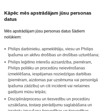
Kāpēc mēs apstrādājam jūsu personas
datus
Mēs apstrādājam jūsu personas datus šādiem
nolūkiem:
Philips darbinieku, apmeklētāju, viesu un Philips
īpašuma un aktīvu drošības un drošības uzturēšana;
Philips leģitīmo interešu aizsardzība, piemēram,
Philips politiku un procedūru neievērošanas
izmeklēšana, iespējamas noziedzīgas darbības
(piemēram, aizdomas par uzņēmuma vai personīgā
īpašuma zādzību) un citi incidenti vai nelaimes
gadījumi mūsu telpās;
Disciplinārprocesu un tiesvedību un procedūru
uzsākšana, tostarp pierādījumu saglabāšana un
ierakstu izpaušana tiesvedības un tiesvedības