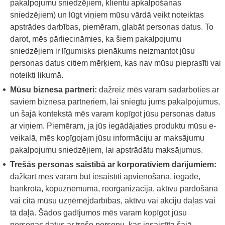
pakalpojumu sniedzējiem, klientu apkalpošanas
sniedzējiem) un lūgt viņiem mūsu vārdā veikt noteiktas
apstrādes darbības, piemēram, glabāt personas datus. To
darot, mēs pārliecināmies, ka šiem pakalpojumu
sniedzējiem ir līgumisks pienākums neizmantot jūsu
personas datus citiem mērķiem, kas nav mūsu pieprasīti vai
noteikti likumā.
Mūsu biznesa partneri:
dažreiz mēs varam sadarboties ar
saviem biznesa partneriem, lai sniegtu jums pakalpojumus,
un šajā kontekstā mēs varam kopīgot jūsu personas datus
ar viņiem. Piemēram, ja jūs iegādājaties produktu mūsu e-
veikalā, mēs kopīgojam jūsu informāciju ar maksājumu
pakalpojumu sniedzējiem, lai apstrādātu maksājumus.
Trešās personas saistībā ar korporatīviem darījumiem:
dažkārt mēs varam būt iesaistīti apvienošanā, iegādē,
bankrotā, kopuzņēmumā, reorganizācijā, aktīvu pārdošanā
vai citā mūsu uzņēmējdarbības, aktīvu vai akciju daļas vai
tā daļā. Šādos gadījumos mēs varam kopīgot jūsu
personas datus ar trešo personu, kas iesaistīta šajā