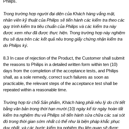
Philips.
Trong trường hợp người đại diện của Khách hàng vắng mặt,
nhân viên kỹ thuật của Philips sẽ tiến hành các kiểm tra theo các
quy trình kiểm tra tiêu chuẩn của Philips và các kiểm tra này
được xem như đã được thực hiện. Trong trường hợp này nghiệm
thu sẽ dựa trên các kết quả nêu trong giấy chứng nhận kiểm tra
do Philips ký.
8.3 In case of rejection of the Product, the Customer shall submit
the reasons to Philips in a detailed written form within ten (10)
days from the completion of the acceptance tests, and Philips
shall, as a sole remedy, correct such failures as soon as
practicable, the relevant steps of the acceptance test shall be
repeated within a reasonable time.
Trường hợp từ chối Sản phẩm, Khách hàng phải nêu lý do chi tiết
bằng văn bản trong thời hạn mười (10) ngày kể từ ngày hoàn tất
kiểm tra nghiệm thu và Philips sẽ tiến hành sửa chữa các sai sót
đó trong thời gian sớm nhất có thể như là biện pháp khắc phục
duy nhất, và các bước kiểm tra nghiệm thu liên quan sẽ được