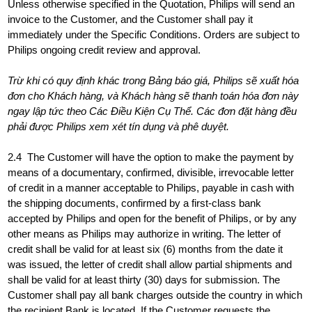
Unless otherwise specified in the Quotation, Philips will send an
invoice to the Customer, and the Customer shall pay it
immediately under the Specific Conditions. Orders are subject to
Philips ongoing credit review and approval.
Trừ khi có quy định khác trong Bảng báo giá, Philips sẽ xuất hóa
đơn cho Khách hàng, và Khách hàng sẽ thanh toán hóa đơn này
ngay lập tức theo Các Điều Kiện Cụ Thể. Các đơn đặt hàng đều
phải được Philips xem xét tín dụng và phê duyệt.
2.4 The Customer will have the option to make the payment by
means of a documentary, confirmed, divisible, irrevocable letter
of credit in a manner acceptable to Philips, payable in cash with
the shipping documents, confirmed by a first-class bank
accepted by Philips and open for the benefit of Philips, or by any
other means as Philips may authorize in writing. The letter of
credit shall be valid for at least six (6) months from the date it
was issued, the letter of credit shall allow partial shipments and
shall be valid for at least thirty (30) days for submission. The
Customer shall pay all bank charges outside the country in which
the recipient Bank is located. If the Customer requests the