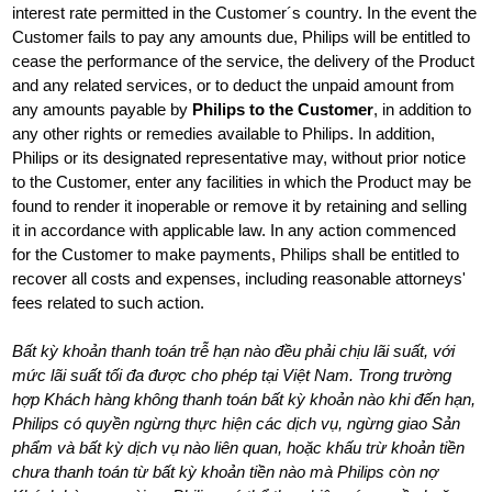
interest rate permitted in the Customer´s country. In the event the
Customer fails to pay any amounts due, Philips will be entitled to
cease the performance of the service, the delivery of the Product
and any related services, or to deduct the unpaid amount from
any amounts payable by
Philips to the Customer
, in addition to
any other rights or remedies available to Philips. In addition,
Philips or its designated representative may, without prior notice
to the Customer, enter any facilities in which the Product may be
found to render it inoperable or remove it by retaining and selling
it in accordance with applicable law. In any action commenced
for the Customer to make payments, Philips shall be entitled to
recover all costs and expenses, including reasonable attorneys'
fees related to such action.
Bất kỳ khoản thanh toán trễ hạn nào đều phải chịu lãi suất, với
mức lãi suất tối đa được cho phép tại Việt Nam. Trong trường
hợp Khách hàng không thanh toán bất kỳ khoản nào khi đến hạn,
Philips có quyền ngừng thực hiện các dịch vụ, ngừng giao Sản
phẩm và bất kỳ dịch vụ nào liên quan, hoặc khấu trừ khoản tiền
chưa thanh toán từ bất kỳ khoản tiền nào mà Philips còn nợ