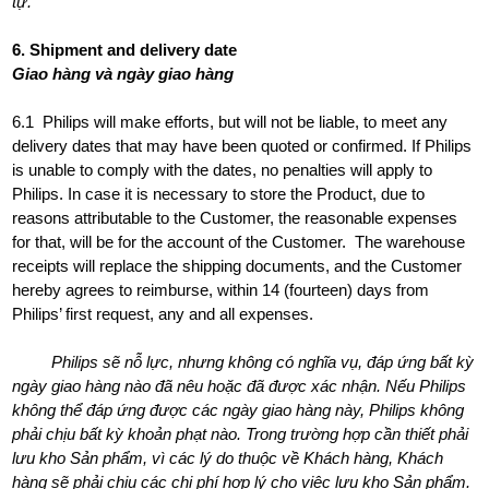
tự.
6. Shipment and delivery date
Giao hàng và ngày giao hàng
6.1 Philips will make efforts, but will not be liable, to meet any
delivery dates that may have been quoted or confirmed. If Philips
is unable to comply with the dates, no penalties will apply to
Philips. In case it is necessary to store the Product, due to
reasons attributable to the Customer, the reasonable expenses
for that, will be for the account of the Customer. The warehouse
receipts will replace the shipping documents, and the Customer
hereby agrees to reimburse, within 14 (fourteen) days from
Philips’ first request, any and all expenses.
Philips sẽ nỗ lực, nhưng không có nghĩa vụ, đáp ứng bất kỳ
ngày giao hàng nào đã nêu hoặc đã được xác nhận. Nếu Philips
không thể đáp ứng được các ngày giao hàng này, Philips không
phải chịu bất kỳ khoản phạt nào. Trong trường hợp cần thiết phải
lưu kho Sản phẩm, vì các lý do thuộc về Khách hàng, Khách
hàng sẽ phải chịu các chi phí hợp lý cho việc lưu kho Sản phẩm.