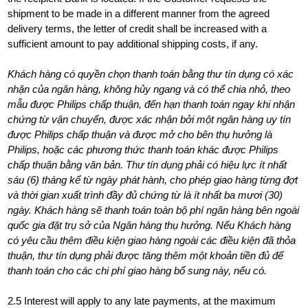
shipment to be made in a different manner from the agreed
delivery terms, the letter of credit shall be increased with a
sufficient amount to pay additional shipping costs, if any.
Khách hàng có quyền chọn thanh toán bằng thư tín dụng có xác
nhận của ngân hàng, không hủy ngang và có thể chia nhỏ, theo
mẫu được Philips chấp thuận, đến hạn thanh toán ngay khi nhận
chứng từ vận chuyển, được xác nhận bởi một ngân hàng uy tín
được Philips chấp thuận và được mở cho bên thụ hưởng là
Philips, hoặc các phương thức thanh toán khác được Philips
chấp thuận bằng văn bản. Thư tín dụng phải có hiệu lực ít nhất
sáu (6) tháng kể từ ngày phát hành, cho phép giao hàng từng đợt
và thời gian xuất trình đầy đủ chứng từ là ít nhất ba mươi (30)
ngày. Khách hàng sẽ thanh toán toàn bộ phí ngân hàng bên ngoài
quốc gia đặt trụ sở của Ngân hàng thụ hưởng. Nếu Khách hàng
có yêu cầu thêm điều kiện giao hàng ngoài các điều kiện đã thỏa
thuận, thư tín dụng phải được tăng thêm một khoản tiền đủ để
thanh toán cho các chi phí giao hàng bổ sung này, nếu có.
2.5 Interest will apply to any late payments, at the maximum