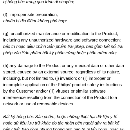
bị hỏng hóc trong quá trình di chuyển;
(f) improper site preparation;
chuẩn bị địa điểm không phù hợp;
(g) unauthorized maintenance or modification to the Product,
including any unauthorized hardware and software connection;
bảo trì hoặc điều chỉnh Sản phẩm trái phép, bao gồm kết nối trái
phép vào Sản phẩm bất kỳ phần cứng hoặc phần mềm nào;
(h) any damage to the Product or any medical data or other data
stored, caused by an external source, regardless of its nature,
including, but not limited to, (i) invasion; or (ii) improper or
incomplete application of the Philips’ product safety instructions
by the Customer and/or (iii) viruses or similar software
interference resulting from the connection of the Product to a
network or use of removable devices.
Bất kỳ hỏng hóc Sản phẩm, hoặc những thiệt hại dữ liệu y tế
hoặc dữ liệu lưu trữ khác do tác nhân bên ngoài gây ra bất kể
bản chất, bao gồm nhưng không giới hạn (i) bị tấn công; hoặc (ii)