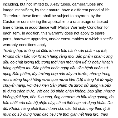
including, but not limited to, X-ray tubes, camera tubes and
image intensifiers, by their nature, have a different period of life.
Therefore, these items shall be subject to payment by the
Customer considering the applicable pro rata usage or lapsed
time criteria, in accordance with Philips Warranty Condition for
each item. In addition, this warranty does not apply to spare
parts, hardware upgrades, and/or consumables to which specific
warranty conditions apply.
Trường hợp không có điều khoản bảo hành sản phẩm cụ thể,
Philips đảm bảo với Khách hàng rằng mọi Sản phẩm phần cứng
đều có chất lượng tốt, trong thời hạn một năm kể từ ngày Khách
hàng nghiệm thu Sản phẩm hoặc ngày đầu tiên bệnh nhân sử
dụng Sản phẩm, tùy trường hợp nào xảy ra trước, nhưng trong
mọi trường hợp không vượt quá mười lăm (15) tháng kể từ ngày
chuyển hàng, với điều kiện Sản phẩm đã được sử dụng và bảo
trì đúng cách thức. Với các bộ phận chân không, bao gồm nhưng
không giới hạn, đèn X-quang, ống camera và bầu tăng quang, do
bản chất của các bộ phận này, sẽ có thời hạn sử dụng khác. Do
đó, Khách hàng phải thanh toán cho các bộ phận này theo tỷ lệ
mức độ sử dụng hoặc các tiêu chí thời gian hết hiệu lực, theo