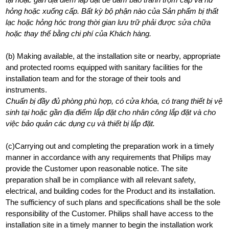
hỏng hoặc xuống cấp. Bất kỳ bộ phận nào của Sản phẩm bị thất
lạc hoặc hỏng hóc trong thời gian lưu trữ phải được sửa chữa
hoặc thay thế bằng chi phí của Khách hàng.
(b) Making available, at the installation site or nearby, appropriate
and protected rooms equipped with sanitary facilities for the
installation team and for the storage of their tools and
instruments.
Chuẩn bị đầy đủ phòng phù hợp, có cửa khóa, có trang thiết bị vệ
sinh tại hoặc gần địa điểm lắp đặt cho nhân công lắp đặt và cho
việc bảo quản các dụng cụ và thiết bị lắp đặt.
(c)Carrying out and completing the preparation work in a timely
manner in accordance with any requirements that Philips may
provide the Customer upon reasonable notice. The site
preparation shall be in compliance with all relevant safety,
electrical, and building codes for the Product and its installation.
The sufficiency of such plans and specifications shall be the sole
responsibility of the Customer. Philips shall have access to the
installation site in a timely manner to begin the installation work