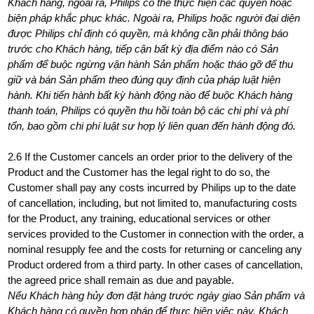
Khách hàng, ngoài ra, Philips có thể thực hiện các quyền hoặc
biện pháp khắc phục khác. Ngoài ra, Philips hoặc người đại diện
được Philips chỉ định có quyền, mà không cần phải thông báo
trước cho Khách hàng, tiếp cận bất kỳ địa điểm nào có Sản
phẩm để buộc ngừng vận hành Sản phẩm hoặc tháo gỡ để thu
giữ và bán Sản phẩm theo đúng quy định của pháp luật hiện
hành. Khi tiến hành bất kỳ hành động nào để buộc Khách hàng
thanh toán, Philips có quyền thu hồi toàn bộ các chi phí và phí
tổn, bao gồm chi phí luật sư hợp lý liên quan đến hành động đó.
2.6 If the Customer cancels an order prior to the delivery of the
Product and the Customer has the legal right to do so, the
Customer shall pay any costs incurred by Philips up to the date
of cancellation, including, but not limited to, manufacturing costs
for the Product, any training, educational services or other
services provided to the Customer in connection with the order, a
nominal resupply fee and the costs for returning or canceling any
Product ordered from a third party. In other cases of cancellation,
the agreed price shall remain as due and payable.
Nếu Khách hàng hủy đơn đặt hàng trước ngày giao Sản phẩm và
Khách hàng có quyền hợp pháp để thực hiện việc này, Khách