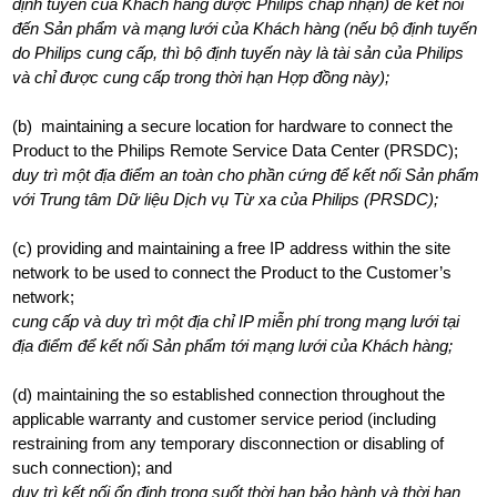
định tuyến của Khách hàng được Philips chấp nhận) để kết nối
đến Sản phẩm và mạng lưới của Khách hàng (nếu bộ định tuyến
do Philips cung cấp, thì bộ định tuyến này là tài sản của Philips
và chỉ được cung cấp trong thời hạn Hợp đồng này);
(b) maintaining a secure location for hardware to connect the
Product to the Philips Remote Service Data Center (PRSDC);
duy trì một địa điểm an toàn cho phần cứng để kết nối Sản phẩm
với Trung tâm Dữ liệu Dịch vụ Từ xa của Philips (PRSDC);
(c) providing and maintaining a free IP address within the site
network to be used to connect the Product to the Customer’s
network;
cung cấp và duy trì một địa chỉ IP miễn phí trong mạng lưới tại
địa điểm để kết nối Sản phẩm tới mạng lưới của Khách hàng;
(d) maintaining the so established connection throughout the
applicable warranty and customer service period (including
restraining from any temporary disconnection or disabling of
such connection); and
duy trì kết nối ổn định trong suốt thời hạn bảo hành và thời hạn