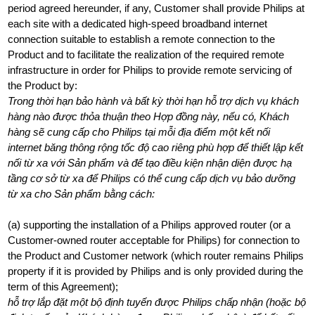
period agreed hereunder, if any, Customer shall provide Philips at
each site with a dedicated high-speed broadband internet
connection suitable to establish a remote connection to the
Product and to facilitate the realization of the required remote
infrastructure in order for Philips to provide remote servicing of
the Product by:
Trong thời hạn bảo hành và bất kỳ thời hạn hỗ trợ dịch vụ khách
hàng nào được thỏa thuận theo Hợp đồng này, nếu có, Khách
hàng sẽ cung cấp cho Philips tại mỗi địa điểm một kết nối
internet băng thông rộng tốc độ cao riêng phù hợp để thiết lập kết
nối từ xa với Sản phẩm và để tạo điều kiện nhận diện được hạ
tầng cơ sở từ xa để Philips có thể cung cấp dịch vụ bảo dưỡng
từ xa cho Sản phẩm bằng cách:
(a) supporting the installation of a Philips approved router (or a
Customer-owned router acceptable for Philips) for connection to
the Product and Customer network (which router remains Philips
property if it is provided by Philips and is only provided during the
term of this Agreement);
hỗ trợ lắp đặt một bộ định tuyến được Philips chấp nhận (hoặc bộ