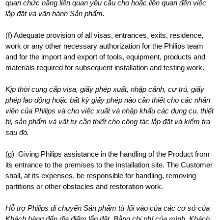
quan chức năng liên quan yêu cầu cho hoặc liên quan đến việc
lắp đặt và vận hành Sản phẩm.
(f) Adequate provision of all visas, entrances, exits, residence,
work or any other necessary authorization for the Philips team
and for the import and export of tools, equipment, products and
materials required for subsequent installation and testing work.
Kịp thời cung cấp visa, giấy phép xuất, nhập cảnh, cư trú, giấy
phép lao động hoặc bất kỳ giấy phép nào cần thiết cho các nhân
viên của Philips và cho việc xuất và nhập khẩu các dụng cụ, thiết
bị, sản phẩm và vật tư cần thiết cho công tác lắp đặt và kiểm tra
sau đó.
(g) Giving Philips assistance in the handling of the Product from
its entrance to the premises to the installation site. The Customer
shall, at its expenses, be responsible for handling, removing
partitions or other obstacles and restoration work.
Hỗ trợ Philips di chuyển Sản phẩm từ lối vào của các cơ sở của
Khách hàng đến địa điểm lắp đặt. Bằng chi phí của mình, Khách