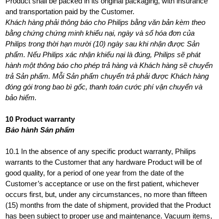
Product shall be packed in its original packaging, with insurance
and transportation paid by the Customer.
Khách hàng phải thông báo cho Philips bằng văn bản kèm theo
bằng chứng chứng minh khiếu nại, ngày và số hóa đơn của
Philips trong thời hạn mười (10) ngày sau khi nhận được Sản
phẩm. Nếu Philips xác nhận khiếu nại là đúng, Philips sẽ phát
hành một thông báo cho phép trả hàng và Khách hàng sẽ chuyển
trả Sản phẩm. Mỗi Sản phẩm chuyển trả phải được Khách hàng
đóng gói trong bao bì gốc, thanh toán cước phí vận chuyển và
bảo hiểm.
10 Product warranty
Bảo hành Sản phẩm
10.1 In the absence of any specific product warranty, Philips
warrants to the Customer that any hardware Product will be of
good quality, for a period of one year from the date of the
Customer’s acceptance or use on the first patient, whichever
occurs first, but, under any circumstances, no more than fifteen
(15) months from the date of shipment, provided that the Product
has been subject to proper use and maintenance. Vacuum items,